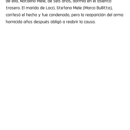
de ella, Natalino Mele, de seis años, dormía en el asiento
trasero. El marido de Locci, Stefano Mele (Marco Bullitta),
confesó el hecho y fue condenado, pero la reaparición del arma
homicida años después obligó a reabrir la causa.