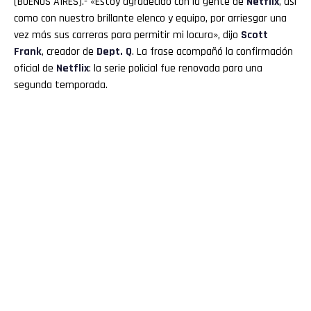
(BUENOS AIRES).- «Estoy agradecido con la gente de
Netflix
, así
como con nuestro brillante elenco y equipo, por arriesgar una
vez más sus carreras para permitir mi locura», dijo
Scott
Frank
, creador de
Dept. Q
. La frase acompañó la confirmación
oficial de
Netflix
: la serie policial fue renovada para una
segunda temporada.