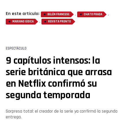
En este artículo:
,
,
BELÉN FRANCESE
CHATO PRADA
,
Flipboard
MARIANO IÚDICA
REVISTA PRONTO
Reddit
Pinterest
ESPECTÁCULO
9 capítulos intensos: la
Whatsapp
serie británica que arrasa
en Netflix confirmó su
Email
segunda temporada
Sorpresa total: el creador de la serie ya confirmó la segunda
entrega.