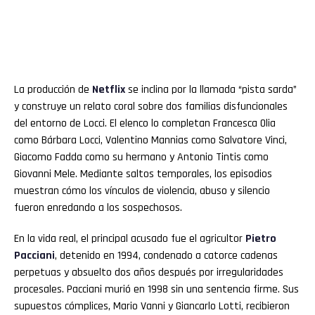
La producción de
Netflix
se inclina por la llamada “pista sarda”
y construye un relato coral sobre dos familias disfuncionales
del entorno de Locci. El elenco lo completan Francesca Olia
como Bárbara Locci, Valentino Mannias como Salvatore Vinci,
Giacomo Fadda como su hermano y Antonio Tintis como
Giovanni Mele. Mediante saltos temporales, los episodios
muestran cómo los vínculos de violencia, abuso y silencio
fueron enredando a los sospechosos.
En la vida real, el principal acusado fue el agricultor
Pietro
Pacciani
, detenido en 1994, condenado a catorce cadenas
perpetuas y absuelto dos años después por irregularidades
procesales. Pacciani murió en 1998 sin una sentencia firme. Sus
supuestos cómplices, Mario Vanni y Giancarlo Lotti, recibieron