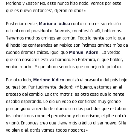
Mariano y ¿este? No, este nunca hizo nada. Vamos por este
que es nuevo entonces”, dijeron muchos».
Posteriormente,
Mariano Iúdica
contó como es su relación
actual con el presidente. Además, manifestó: «Sí, hablamos.
Tenemos muchos amigos en común. Toda la gente con la que
él hacía las conferencias en México son íntimos amigos míos de
cuando éramos chicos. Igual que
Manuel Adorni
. La verdad
que con nosotros estuvo bárbaro. En Polémica, ni que hablar,
venían mucho. Y que ahora sean los que manejan la pelota».
Por otro lado,
Mariano Iúdica
analizó el presente del país bajo
su gestión. Puntualmente, declaró: «Y bueno, estamos en el
proceso del cambio. Es otra matriz, es otra cosa que la gente
estaba esperando. Le dio un voto de confianza muy grande
porque ganó viniendo de afuera con dos partidos que estaban
instaladísimos como el peronismo y el macrismo, el pibe entró
y ganó. Entonces creo que tiene más crédito al ser nuevo. Si le
va bien a él, atrás vamos todos nosotros».