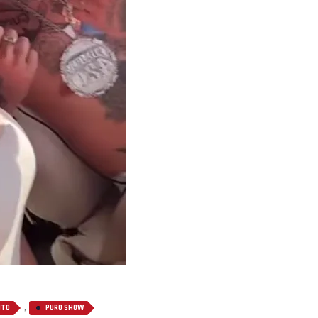
,
ITO
PURO SHOW