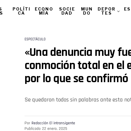
S
POLÍTI
ECONO
SOCIE
MUN
DEPOR
ES
AS
CA
MÍA
DAD
DO
TES
ESPECTÁCULO
«Una denuncia muy fue
conmoción total en el 
por lo que se confirmó
Se quedaron todos sin palabras ante esta not
Por
Redacción El intransigente
Publicado
22 enero, 2025