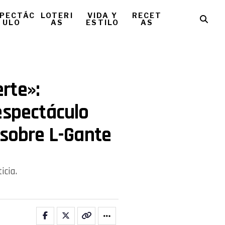
PECTÁC
LOTERI
VIDA Y
RECET
ULO
AS
ESTILO
AS
rte»:
espectáculo
 sobre L-Gante
icia.