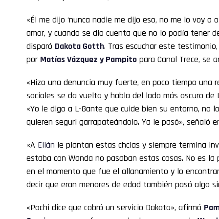
«Él me dijo ‘nunca nadie me dijo eso, no me lo voy a o
amor, y cuando se dio cuenta que no lo podía tener d
disparó
Dakota Gotth
. Tras escuchar este testimonio
por
Matías Vázquez y Pampito
para Canal Trece, se a
«Hizo una denuncia muy fuerte, en poco tiempo una rel
sociales se da vuelta y habla del lado más oscuro de
«Yo le digo a L-Gante que cuide bien su entorno, no l
quieren seguri garrapateándolo. Ya le pasó», señaló 
«A
Elián
le plantan estas chcias y siempre termina in
estaba con Wanda no pasaban estas cosas. No es la p
en el momento que fue el allanamiento y lo encontrar
decir que eran menores de edad también pasó algo sim
«Pochi dice que cobró un servicio Dakota», afirmó
Pam