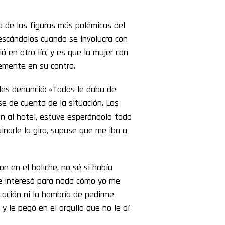
 de las figuras más polémicas del
escándalos cuando se involucra con
 en otro lío, y es que la mujer con
temente en su contra.
les denunció: «Todos le daba de
se de cuenta de la situación. Los
n al hotel, estuve esperándolo todo
uinarle la gira, supuse que me iba a
n en el boliche, no sé si había
se interesó para nada cómo yo me
ucación ni la hombría de pedirme
 le pegó en el orgullo que no le dí