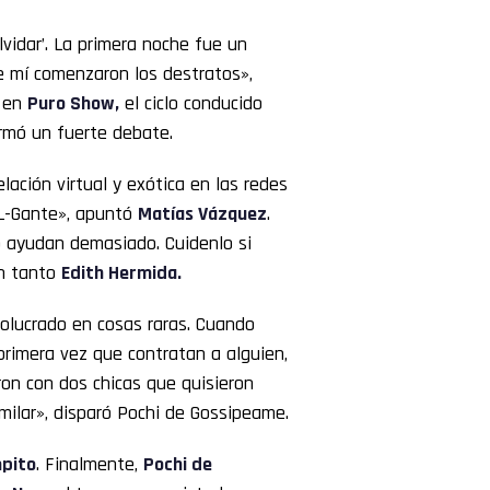
lvidar’. La primera noche fue un
e mí comenzaron los destratos»,
, en
Puro Show,
el ciclo conducido
rmó un fuerte debate.
ación virtual y exótica en las redes
 L-Gante», apuntó
Matías Vázquez
.
o ayudan demasiado. Cuidenlo si
en tanto
Edith Hermida.
volucrado en cosas raras. Cuando
rimera vez que contratan a alguien,
on con dos chicas que quisieron
ilar», disparó Pochi de Gossipeame.
pito
. Finalmente,
Pochi de