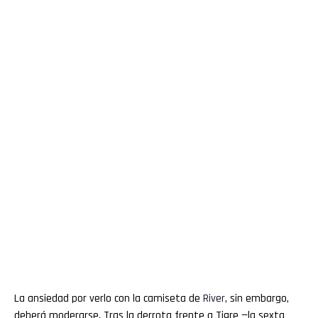
La ansiedad por verlo con la camiseta de
River
, sin embargo,
deberá moderarse. Tras la derrota frente a Tigre —la sexta