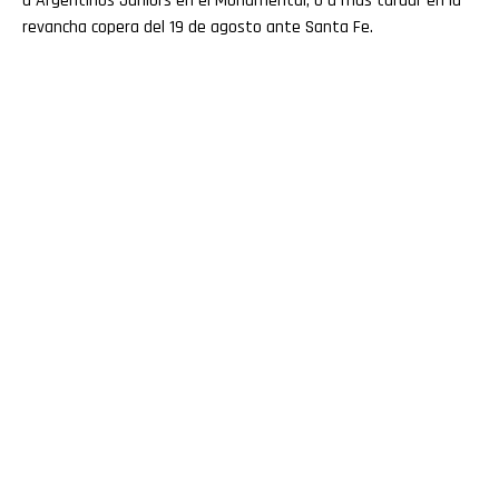
a Argentinos Juniors en el Monumental, o a más tardar en la
revancha copera del 19 de agosto ante Santa Fe.