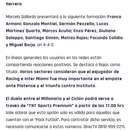
Herrera
.
Marcelo Gallardo presentará a la siguiente formación:
Franco
Armani; Gonzalo Montiel, Germán Pezzella, Lucas
Martínez Quarta, Marcos Acuña; Enzo Pérez, Giuliano
Galoppo, Santiago Simón, Matías Rojas; Facundo Colidio
y Miguel Borja
. Un 4-4-2.
En líneas generales los usuarios en las redes están
Flipboard
compartiendo reacciones positivas. Se destaca a Rojas como
titular.
Varios sectores consideran que el exjugador de
Reddit
Racing e Inter Miami fue muy importante en el empate
ante Platense y el triunfo contra Instituto
.
Pinterest
El duelo entre el Millonario y el Ciclón podrá verse a
Whatsapp
través de “TNT Sports Premium” a partir de las 17.00 hrs
.
Vale aclarar que esta opción solo es válida para aquellos que
Email
cuentan con el “Pack Fútbol”. Para contratar dicho servicio, es
necesario comunicarse a estos números: DirecTV 0810-999-2211,