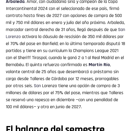
Arboleda
. Amor, con ciudadanía siria y campeón de la Copa
Intercontinental 2024 con el seleccionado de ese país, firmó
contrato hasta fines de 2027 con opciones de compra de 500
mil y 750 mil dólares en enero y julio del año próximo. Arboleda,
marcador central derecho de 31 años, llegó después de que
San
Lorenzo
activara la cláusula de rescisión de 350 mil dólares por
el 70% del pase en Banfield; en la última temporada disputó 18
partidos y tiene en su currículum la Champions League 2021
con el Sheriff Tiraspol, cuando le ganó 2 a 1 al Real Madrid en el
Bernabéu. El quinto refuerzo confirmado es
Martín Río
,
volante central de 25 años que desembarcó a préstamo sin
cargo desde Talleres de Córdoba por 12 meses, prorrogables
por otros seis.
San
Lorenzo tiene una opción de compra de 3
millones de dólares por el 75% del pase, mientras que Talleres
se reservó una repesca en diciembre —con una penalidad de
100 mil dólares— y otra en junio de 2027.
El balance del semestre