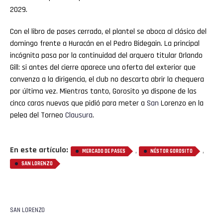
2029.
Con el libro de pases cerrado, el plantel se aboca al clásico del
domingo frente a Huracán en el Pedro Bidegain. La principal
incógnita pasa por la continuidad del arquero titular Orlando
Gill: si antes del cierre aparece una oferta del exterior que
convenza a la dirigencia, el club no descarta abrir la chequera
por última vez. Mientras tanto, Gorosito ya dispone de las
cinco caras nuevas que pidió para meter a
San
Lorenzo en la
pelea del Torneo
Clausura
.
En este artículo:
,
,
MERCADO DE PASES
NÉSTOR GOROSITO
SAN LORENZO
SAN LORENZO