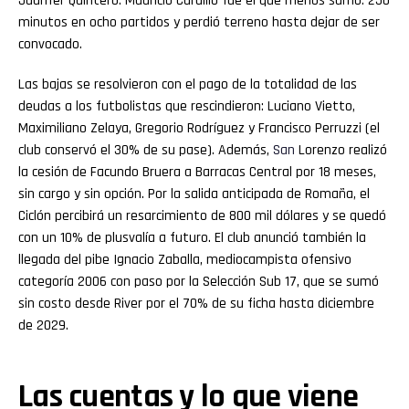
Juanfer Quintero. Mauricio Cardillo fue el que menos sumó: 250
minutos en ocho partidos y perdió terreno hasta dejar de ser
convocado.
Las bajas se resolvieron con el pago de la totalidad de las
deudas a los futbolistas que rescindieron: Luciano Vietto,
Maximiliano Zelaya, Gregorio Rodríguez y Francisco Perruzzi (el
club conservó el 30% de su pase). Además,
San
Lorenzo realizó
la cesión de Facundo Bruera a Barracas Central por 18 meses,
sin cargo y sin opción. Por la salida anticipada de Romaña, el
Ciclón percibirá un resarcimiento de 800 mil dólares y se quedó
con un 10% de plusvalía a futuro. El club anunció también la
llegada del pibe Ignacio Zaballa, mediocampista ofensivo
categoría 2006 con paso por la Selección Sub 17, que se sumó
sin costo desde River por el 70% de su ficha hasta diciembre
de 2029.
Las cuentas y lo que viene