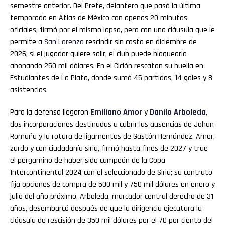
semestre anterior. Del Prete, delantero que pasó la última
temporada en Atlas de México con apenas 20 minutos
oficiales, firmó por el mismo lapso, pero con una cláusula que le
permite a
San
Lorenzo
rescindir sin costo en diciembre de
2026; si el jugador quiere salir, el club puede bloquearlo
abonando 250 mil dólares. En el Ciclón rescatan su huella en
Estudiantes de La Plata, donde sumó 45 partidos, 14 goles y 8
asistencias.
Para la defensa llegaron
Emiliano Amor
y
Danilo Arboleda
,
dos incorporaciones destinadas a cubrir las ausencias de Johan
Romaña y la rotura de ligamentos de Gastón Hernández. Amor,
zurdo y con ciudadanía siria, firmó hasta fines de 2027 y trae
el pergamino de haber sido campeón de la Copa
Intercontinental 2024 con el seleccionado de Siria; su contrato
fija opciones de compra de 500 mil y 750 mil dólares en enero y
julio del año próximo. Arboleda, marcador central derecho de 31
años, desembarcó después de que la dirigencia ejecutara la
cláusula de rescisión de 350 mil dólares por el 70 por ciento del