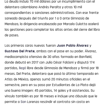
La deuda incluía 70 mil dólares por un incumplimiento con el
delantero colombiano Andrés Peralta y otros 10 mil
correspondientes a sanciones administrativas. Con ese frente
saneado después del triunfo por 1 a 0 ante Gimnasia de
Mendoza, la dirigencia encabezada por Marcelo Culotta aceleró
las gestiones para completar las altas antes del cierre del libro
de pases.
Las primeras caras nuevas fueron
Juan Pablo Álvarez
y
Gustavo Del Prete
, ambos con el pase en su poder. Álvarez,
mediocampista ofensivo de 30 años formado en Banfield,
donde debutó en 2017 con Julio César Falcioni y disputó 174
partidos,
llegó
libre desde Gimnasia de Mendoza y firmó por 18
meses. Del Prete, delantero que pasó la última temporada en
Atlas de México, apenas sumó 20 minutos oficiales en el
semestre, pero en su paso por Estudiantes de La Plata dejó
una buena imagen: 45 partidos, 14 goles y 8 asistencias. Su
vínculo también es por 18 meses e incluye una cláusula que le
permite a
San
Lorenzo rescindir el contrato sin costo en