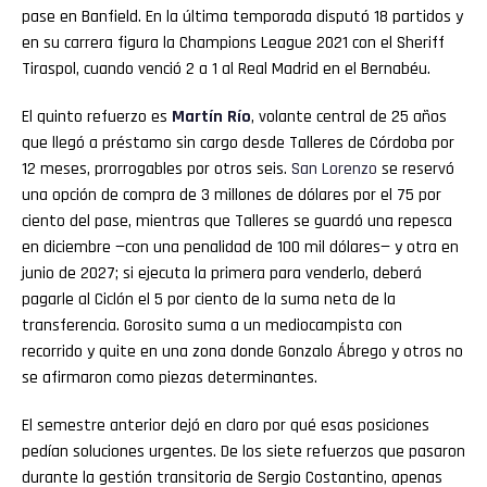
pase en Banfield. En la última temporada disputó 18 partidos y
en su carrera figura la Champions League 2021 con el Sheriff
Tiraspol, cuando venció 2 a 1 al Real Madrid en el Bernabéu.
El quinto refuerzo es
Martín Río
, volante central de 25 años
que llegó a préstamo sin cargo desde Talleres de Córdoba por
12 meses, prorrogables por otros seis.
San
Lorenzo
se reservó
una opción de compra de 3 millones de dólares por el 75 por
ciento del pase, mientras que Talleres se guardó una repesca
en diciembre —con una penalidad de 100 mil dólares— y otra en
junio de 2027; si ejecuta la primera para venderlo, deberá
pagarle al Ciclón el 5 por ciento de la suma neta de la
transferencia. Gorosito suma a un mediocampista con
recorrido y quite en una zona donde Gonzalo Ábrego y otros no
se afirmaron como piezas determinantes.
El semestre anterior dejó en claro por qué esas posiciones
pedían soluciones urgentes. De los siete refuerzos que pasaron
durante la gestión transitoria de Sergio Costantino, apenas