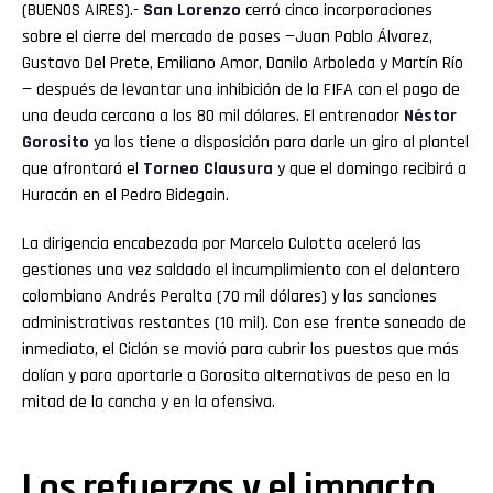
(BUENOS AIRES).-
San Lorenzo
cerró cinco incorporaciones
sobre el cierre del mercado de pases —Juan Pablo Álvarez,
Gustavo Del Prete, Emiliano Amor, Danilo Arboleda y Martín Río
— después de levantar una inhibición de la FIFA con el pago de
una deuda cercana a los 80 mil dólares. El entrenador
Néstor
Gorosito
ya los tiene a disposición para darle un giro al plantel
que afrontará el
Torneo Clausura
y que el domingo recibirá a
Huracán en el Pedro Bidegain.
La dirigencia encabezada por Marcelo Culotta aceleró las
gestiones una vez saldado el incumplimiento con el delantero
colombiano Andrés Peralta (70 mil dólares) y las sanciones
administrativas restantes (10 mil). Con ese frente saneado de
inmediato, el Ciclón se movió para cubrir los puestos que más
dolían y para aportarle a Gorosito alternativas de peso en la
mitad de la cancha y en la ofensiva.
Los refuerzos y el impacto