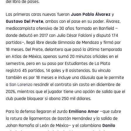
del libro de pases.
Las primeras caras nuevas fueron
Juan Pablo Álvarez
y
Gustavo Del Prete
, ambos con el pase en su poder. Álvarez,
mediocampista ofensivo de 30 años formado en Banfield —
donde debutó en 2017 con Julio César Falcioni y disputó 174
partidos—, llegó libre desde Gimnasia de Mendoza y firmó por
18 meses. Del Prete, delantero que pasó la última temporada
en Atlas de México, apenas sumó 20 minutos oficiales en el
semestre, pero en su paso por Estudiantes de La Plata
registró 45 partidos, 14 goles y 8 asistencias. Su vínculo
también es por 18 meses e incluye una cláusula que le permite
a
San
Lorenzo
rescindir el contrato sin costo en diciembre de
2026, mientras que el jugador tiene una opción de salida que el
club puede bloquear si abona 250 mil dólares.
Para la defensa llegaron el zurdo
Emiliano Amor
—que cubre
la rotura de ligamentos de Gastón Hernández y la salida de
Johan Romaña al León de México— y el colombiano
Danilo