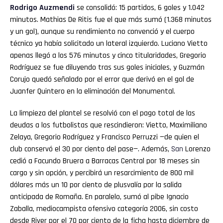
Rodrigo Auzmendi
se consolidó: 15 partidos, 6 goles y 1.042
minutos. Mathias De Ritis fue el que más sumó (1.368 minutos
y un gol), aunque su rendimiento no convenció y el cuerpo
técnico ya había solicitado un lateral izquierdo. Luciano Vietto
apenas llegó a los 576 minutos y cinco titularidades, Gregorio
Rodríguez se fue diluyendo tras sus goles iniciales, y Guzmán
Corujo quedó señalado por el error que derivó en el gol de
Juanfer Quintero en la eliminación del Monumental.
La limpieza del plantel se resolvió con el pago total de las
deudas a los futbolistas que rescindieron: Vietto, Maximiliano
Zelaya, Gregorio Rodríguez y Francisco Perruzzi —de quien el
club conservó el 30 por ciento del pase—. Además,
San
Lorenzo
cedió a Facundo Bruera a Barracas Central por 18 meses sin
cargo y sin opción, y percibirá un resarcimiento de 800 mil
dólares más un 10 por ciento de plusvalía por la salida
anticipada de Romaña. En paralelo, sumó al pibe Ignacio
Zaballa, mediocampista ofensivo categoría 2006, sin costo
desde River por el 70 por ciento de la ficha hasta diciembre de