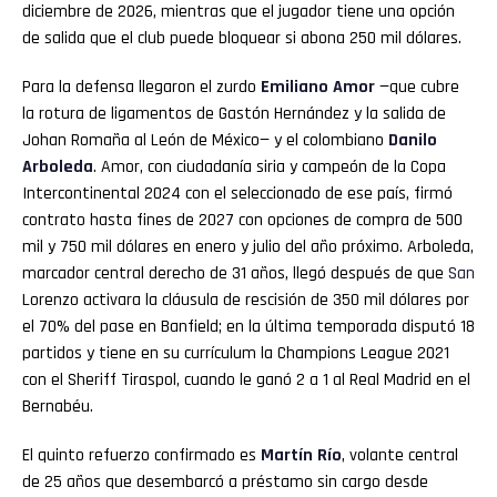
diciembre de 2026, mientras que el jugador tiene una opción
de salida que el club puede bloquear si abona 250 mil dólares.
Para la defensa llegaron el zurdo
Emiliano Amor
—que cubre
la rotura de ligamentos de Gastón Hernández y la salida de
Johan Romaña al León de México— y el colombiano
Danilo
Arboleda
. Amor, con ciudadanía siria y campeón de la Copa
Intercontinental 2024 con el seleccionado de ese país, firmó
contrato hasta fines de 2027 con opciones de compra de 500
mil y 750 mil dólares en enero y julio del año próximo. Arboleda,
marcador central derecho de 31 años, llegó después de que
San
Lorenzo activara la cláusula de rescisión de 350 mil dólares por
el 70% del pase en Banfield; en la última temporada disputó 18
partidos y tiene en su currículum la Champions League 2021
con el Sheriff Tiraspol, cuando le ganó 2 a 1 al Real Madrid en el
Bernabéu.
El quinto refuerzo confirmado es
Martín Río
, volante central
de 25 años que desembarcó a préstamo sin cargo desde