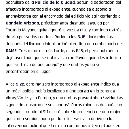
patrullero de la
Policía de la Ciudad
. Según la declaración del
efectivo incorporada al expediente, cuando se disponía a
entrevistarse con el encargado del edificio vio salir corriendo a
Candela Arizaga
, prácticamente desnuda, seguida por
Facundo Moyano, quien ignoró la voz de alto y continuó detrás
de ella por varias cuadras. Recién a las
5.15
, doce minutos
después del llamado inicial, arribó al edificio una ambulancia del
SAME
. Tres minutos más tarde, a las 5.18, el personal médico
dejó asentado que se entrevistó con Pavón, quien les informó
que “se trató de una pareja” y que ambos ya no se
encontraban en el lugar.
A las
5.22
, otro registro incorporado al expediente indicó que
un móvil policial había localizado a una pareja en la zona de
Virrey Vértiz y La Pampa, y que ambos presentaban “evidentes
signos de consumo de sustancias”. Pocos minutos después, un
segundo llamado al 911 alertó sobre la presencia de una mujer
que corría semidesnuda por la calle; ese aviso derivó en la
intervención policial que terminó con ambos interceptados en