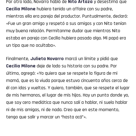
Por otro lado, Novarro habló de
Nito Artaza
y desestimó que
Cecilia Milone
hubiera tenido un affaire con su padre,
mientras ella era pareja del productor. Puntualmente, declaró:
«Fue un gran amigo y respetó a sus amigos y con Nito tenían
muy buena relación. Permítanme dudar que mientras Nito
estaba en pareja con Cecilia hubiera pasado algo. Mi papá era
un tipo que no ocultaba».
Finalmente,
Julieta Novarro
marcó un límite y pidió que
Cecilia Milone
deje de lado su historia con su padre. Por
último, agregó: «Yo quiero que se respete la figura de mi
mamá, que es la viuda porque estuvo cincuenta años cerca de
él con idas y vueltas. Y quiero, también, que se respete el lugar
de mis hermanos, el lugar de mis hijos. Hay un punto donde yo,
que soy cero mediática que nunca salí a hablar, ni suelo hablar
ni de mis amigas, ni de nada. Creo que en este momento,
tengo que salir y marcar un “hasta acá”».