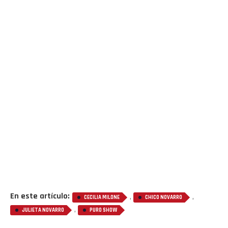
Flipboard
Reddit
Pinterest
Whatsapp
Email
En este artículo:
,
,
CECILIA MILONE
CHICO NOVARRO
,
JULIETA NOVARRO
PURO SHOW