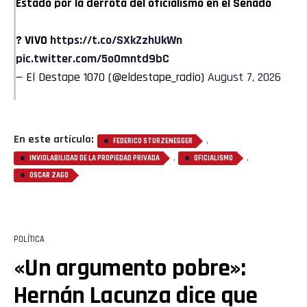
Estado por la derrota del oficialismo en el Senado
? VIVO
https://t.co/SXkZzhUkWn
pic.twitter.com/5oOmntd9bC
— El Destape 1070 (@eldestape_radio)
August 7, 2026
En este artículo:
,
FEDERICO STURZENEGGER
,
,
INVIOLABILIDAD DE LA PROPIEDAD PRIVADA
OFICIALISMO
OSCAR ZAGO
POLÍTICA
«Un argumento pobre»:
Hernán Lacunza dice que