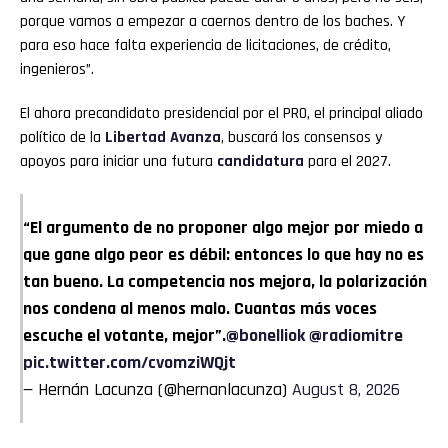
porque vamos a empezar a caernos dentro de los baches. Y
para eso hace falta experiencia de licitaciones, de crédito,
ingenieros”.
El ahora precandidato presidencial por el PRO, el principal aliado
político de la
Libertad Avanza
, buscará los consensos y
apoyos para iniciar una futura
candidatura
para el 2027.
“El argumento de no proponer algo mejor por miedo a
que gane algo peor es débil: entonces lo que hay no es
tan bueno. La competencia nos mejora, la polarización
nos condena al menos malo. Cuantas más voces
escuche el votante, mejor”.
@bonelliok
@radiomitre
pic.twitter.com/cvomziWQjt
— Hernán Lacunza (@hernanlacunza)
August 8, 2026