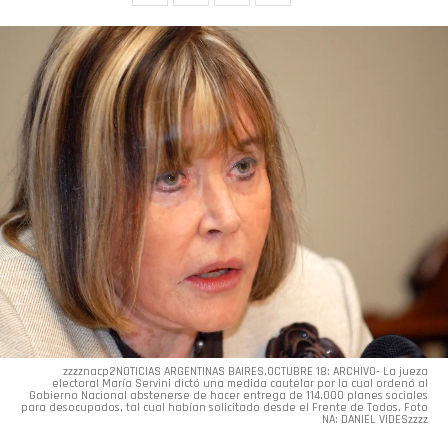
zzzznacp2NOTICIAS ARGENTINAS BAIRES,OCTUBRE 18: ARCHIVO- La jueza
electoral María Servini dictó una medida cautelar por la cual ordenó al
Gobierno Nacional abstenerse de hacer entrega de 114.000 planes sociales
para desocupados, tal cual habían solicitado desde el Frente de Todos. Foto
NA: DANIEL VIDESzzzz