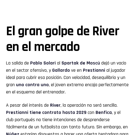
El gran golpe de River
en el mercado
La salida de
Pablo Solari
al
Spartak de Moscú
dejó un vacío
en el sector ofensivo, y
Gallardo
ve en
Prestianni
al jugador
ideal para cubrir esa posición. Con velocidad, desequilibrio y un
gran
uno contra uno
, el joven extremo encaja perfectamente
en el esquema del entrenador.
A pesar del interés de
River
, la operación no será sencilla.
Prestianni tiene contrato hasta 2029
con
Benfica
, y el
club portugués no tiene intenciones de desprenderse
fácilmente de un futbolista con tanto futuro. Sin embargo, en
Núñez
estarían dispuestos a hacer una oferta tentadora para