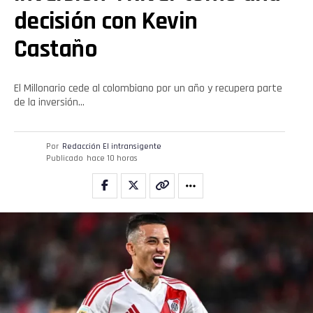
decisión con Kevin
Flipboard
Castaño
Reddit
Pinterest
El Millonario cede al colombiano por un año y recupera parte
de la inversión…
Whatsapp
Por
Redacción El intransigente
Email
Publicado
hace 10 horas