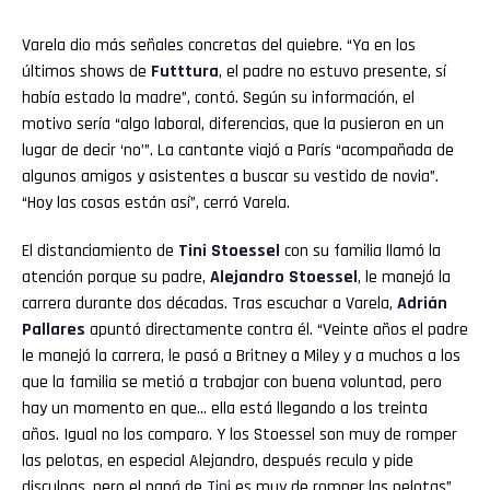
Varela dio más señales concretas del quiebre. “Ya en los
últimos shows de
Futttura
, el padre no estuvo presente, sí
había estado la madre”, contó. Según su información, el
motivo sería “algo laboral, diferencias, que la pusieron en un
lugar de decir ‘no’”. La cantante viajó a París “acompañada de
algunos amigos y asistentes a buscar su vestido de novia”.
“Hoy las cosas están así”, cerró Varela.
El distanciamiento de
Tini
Stoessel
con su familia llamó la
atención porque su padre,
Alejandro Stoessel
, le manejó la
carrera durante dos décadas. Tras escuchar a Varela,
Adrián
Pallares
apuntó directamente contra él. “Veinte años el padre
le manejó la carrera, le pasó a Britney a Miley y a muchos a los
que la familia se metió a trabajar con buena voluntad, pero
hay un momento en que… ella está llegando a los treinta
años. Igual no los comparo. Y los Stoessel son muy de romper
las pelotas, en especial Alejandro, después recula y pide
disculpas, pero el papá de
Tini
es muy de romper las pelotas”,