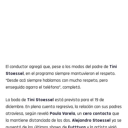
El conductor agregó que, pese a los modos del padre de
Tini
Stoessel
, en el programa siempre mantuvieron el respeto.
“Desde acá siempre hablamos con mucho respeto, pero
enseguida agarra el teléfono”, completó.
La boda de
Tini Stoessel
está prevista para el 19 de
diciembre. En plena cuenta regresiva, la relación con sus padres
atraviesa, según reveló
Paula Varela
, un
cero contacto
que
la mantiene distanciada de los dos.
Alejandro Stoessel
ya se
ausentó de los últimos shows de
Futttura
y la artista viajó