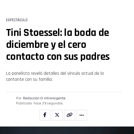
Reddit
ESPECTÁCULO
Pinterest
Tini Stoessel: la boda de
diciembre y el cero
Whatsapp
contacto con sus padres
Email
La panelista reveló detalles del vínculo actual de la
cantante con su familia.
Por
Redacción El intransigente
Publicado
hace 29 segundos