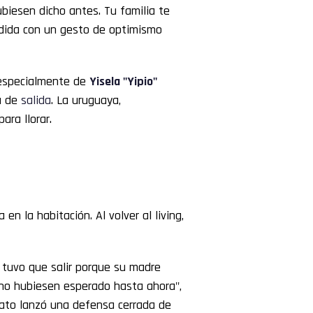
biesen dicho antes. Tu familia te
pedida con un gesto de optimismo
 especialmente de
Yisela "
Yipio
"
ta de
salida
. La uruguaya,
ara llorar.
 en la habitación. Al volver al living,
 tuvo que salir porque su madre
no hubiesen esperado hasta ahora",
diato lanzó una defensa cerrada de