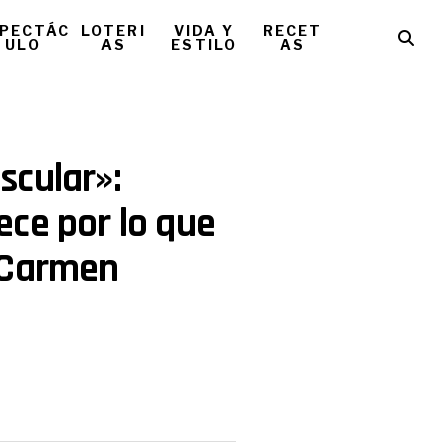
PECTÁC
LOTERI
VIDA Y
RECET
ULO
AS
ESTILO
AS
scular»:
ce por lo que
 Carmen