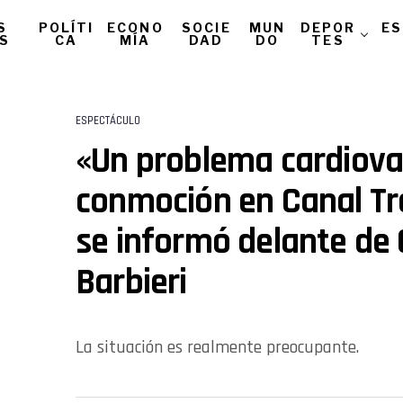
S
POLÍTI
ECONO
SOCIE
MUN
DEPOR
ES
AS
CA
MÍA
DAD
DO
TES
ESPECTÁCULO
«Un problema cardiova
conmoción en Canal Tre
se informó delante de
Barbieri
La situación es realmente preocupante.