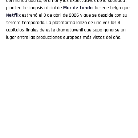
del mundo adulto, el amor y las expectativas de la sociedad”,
plantea la sinopsis oficial de
Mar de fondo
, la serie belga que
Netflix
estrenó el 3 de abril de 2026 y que se despide con su
tercera temporada. La plataforma lanzó de una vez los 8
capítulos finales de este drama juvenil que supo ganarse un
lugar entre las producciones europeas más vistas del año.