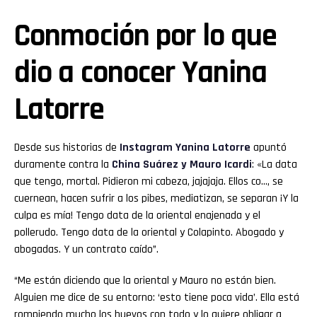
Conmoción por lo que
dio a conocer Yanina
Latorre
Desde sus historias de
Instagram
Yanina Latorre
apuntó
duramente contra la
China Suárez y Mauro Icardi
: «La data
que tengo, mortal. Pidieron mi cabeza, jajajaja. Ellos co…, se
cuernean, hacen sufrir a los pibes, mediatizan, se separan ¡Y la
culpa es mía! Tengo data de la oriental enajenada y el
pollerudo. Tengo data de la oriental y Colapinto. Abogado y
abogadas. Y un contrato caído”.
“Me están diciendo que la oriental y Mauro no están bien.
Alguien me dice de su entorno: ‘esto tiene poca vida’. Ella está
rompiendo mucho los huevos con todo y lo quiere obligar a