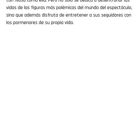
tan filosa como ella. Pero no solo se dedica a desentrañar las
Pinterest
vidas de las figuras más polémicas del mundo del espectáculo,
sino que además disfruta de entretener a sus seguidores con
los pormenores de su propia vida.
Whatsapp
Email