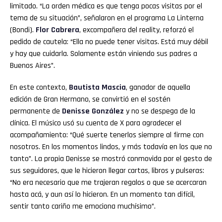
limitado. “La orden médica es que tenga pocas visitas por el
tema de su situación”, señalaron en el programa La Linterna
(Bondi).
Flor Cabrera
, excompañera del reality, reforzó el
pedido de cautela: “Ella no puede tener visitas. Está muy débil
y hay que cuidarla. Solamente están viniendo sus padres a
Buenos Aires”.
En este contexto,
Bautista Mascia
, ganador de aquella
edición de Gran Hermano, se convirtió en el sostén
permanente de
Denisse González
y no se despega de la
clínica. El músico usó su cuenta de X para agradecer el
acompañamiento: “Qué suerte tenerlos siempre al firme con
nosotros. En los momentos lindos, y más todavía en los que no
tanto”. La propia Denisse se mostró conmovida por el gesto de
sus seguidores, que le hicieron llegar cartas, libros y pulseras:
“No era necesario que me trajeran regalos o que se acercaran
hasta acá, y aun así lo hicieron. En un momento tan difícil,
sentir tanto cariño me emociona muchísimo”.