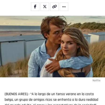
Flipboard
Reddit
Pinterest
Netflix
Whatsapp
(BUENOS AIRES).- “A lo largo de un tenso verano en la costa
belga, un grupo de amigos ricos se enfrenta a la dura realidad
Email