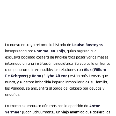
La nueva entrega retoma la historia de
Louise Basteyns
,
interpretada por
Pommelien Thijs
, quien regresa a la
exclusiva localidad costera de Knokke tras pasar varios meses
internada en una institución psiquiátrica. Su vuelta la enfrenta
a un panorama irreconocible: las relaciones con
Alex
(
Willem
De Schryver
) y
Daan
(
Eliyha Altena
) están más tensas que
nunca, y el otrora imbatible imperio inmobiliario de su familia,
los Vandael, se encuentra al borde del colapso por deudas y
engaños.
La trama se enrarece aún más con la aparición de
Anton
Vermeer
(Daan Schuurmans), un viejo enemigo que acelera los