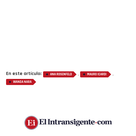
En este artículo:
,
,
ANA ROSENFELD
MAURO ICARDI
WANDA NARA
ESPECTÁCULO
¿Se mete la Justicia?
tensión en Gran Hermano