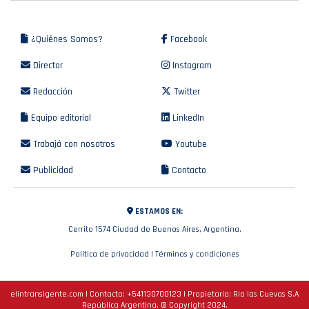
por la dura denuncia
contra una destacada
participante: «Una
denuncia que…»
La noticia era inesperada.
Por
Redacción El intransigente
Publicado
hace 17 minutos