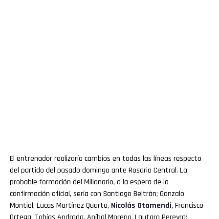
El entrenador realizaría cambios en todas las líneas respecto
del partido del pasado domingo ante Rosario Central. La
probable formación del Millonario, a la espera de la
confirmación oficial, sería con Santiago Beltrán; Gonzalo
Montiel, Lucas Martínez Quarta,
Nicolás Otamendi
, Francisco
Ortega; Tobías Andrada, Aníbal Moreno, Lautaro Pereyra;