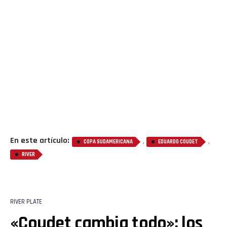
En este artículo:
,
,
COPA SUDAMERICANA
EDUARDO COUDET
RIVER
RIVER PLATE
«Coudet cambia todo»: los