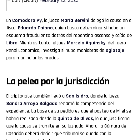
— C5N (@C5N)
February 22, 2025
En
Comodoro Py
, la jueza
María Servini
delegó la causa en el
fiscal
Eduardo Taiano
, quien busca determinar si hubo un
esquema fraudulento detrás del repentino ascenso y caída de
Libra
. Mientras tanto, el juez
Marcelo Aguinsky
, del fuero
Penal Económico, investiga si hubo maniobras de
agiotaje
para manipular los precios.
La pelea por la jurisdicción
El criptogate también llegó a
San Isidro
, donde la jueza
Sandra Arroyo Salgado
reclamó la competencia del
expediente. La base de su pedido es que el posteo de Milei se
habría realizado desde la
Quinta de Olivos
, lo que justificaría
que la causa se tramite en su juzgado. Ahora, la Cámara de
Casación deberá decidir qué tribunal se queda con la