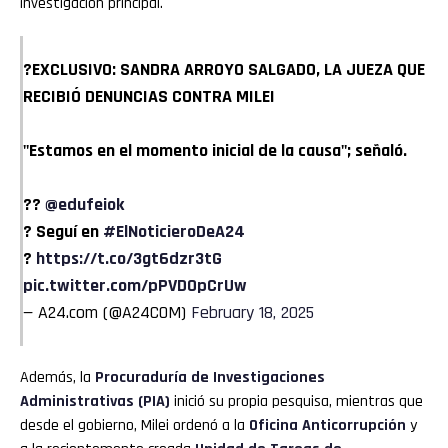
investigación principal.
?EXCLUSIVO: SANDRA ARROYO SALGADO, LA JUEZA QUE
RECIBIÓ DENUNCIAS CONTRA MILEI
"Estamos en el momento inicial de la causa"; señaló.
??
@edufeiok
? Seguí en
#ElNoticieroDeA24
?
https://t.co/3gt6dzr3tG
pic.twitter.com/pPVDOpCrUw
— A24.com (@A24COM)
February 18, 2025
Además, la
Procuraduría de Investigaciones
Administrativas (PIA)
inició su propia pesquisa, mientras que
desde el gobierno, Milei ordenó a la
Oficina Anticorrupción
y