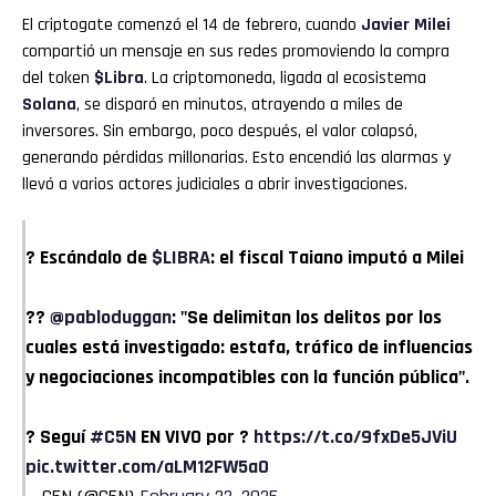
El criptogate comenzó el 14 de febrero, cuando
Javier Milei
compartió un mensaje en sus redes promoviendo la compra
del token
$Libra
. La criptomoneda, ligada al ecosistema
Solana
, se disparó en minutos, atrayendo a miles de
inversores. Sin embargo, poco después, el valor colapsó,
generando pérdidas millonarias. Esto encendió las alarmas y
llevó a varios actores judiciales a abrir investigaciones.
? Escándalo de
$LIBRA
: el fiscal Taiano imputó a Milei
??
@pabloduggan
: "Se delimitan los delitos por los
cuales está investigado: estafa, tráfico de influencias
y negociaciones incompatibles con la función pública".
? Seguí
#C5N
EN VIVO por ?
https://t.co/9fxDe5JViU
pic.twitter.com/aLM12FW5a0