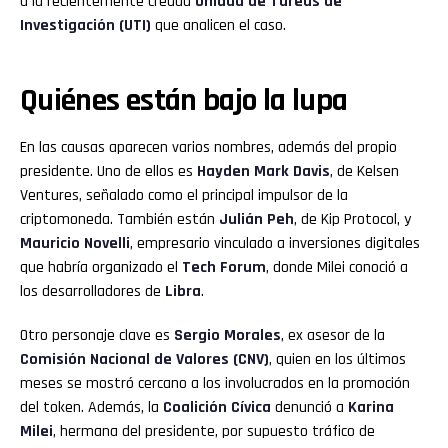
a la recientemente creada
Unidad de Tareas de
Investigación (UTI)
que analicen el caso.
Quiénes están bajo la lupa
En las causas aparecen varios nombres, además del propio
presidente. Uno de ellos es
Hayden Mark Davis
, de Kelsen
Ventures, señalado como el principal impulsor de la
criptomoneda. También están
Julián Peh
, de Kip Protocol, y
Mauricio Novelli
, empresario vinculado a inversiones digitales
que habría organizado el
Tech Forum
, donde Milei conoció a
los desarrolladores de
Libra
.
Otro personaje clave es
Sergio Morales
, ex asesor de la
Comisión Nacional de Valores (CNV)
, quien en los últimos
meses se mostró cercano a los involucrados en la promoción
del token. Además, la
Coalición Cívica
denunció a
Karina
Milei
, hermana del presidente, por supuesto tráfico de