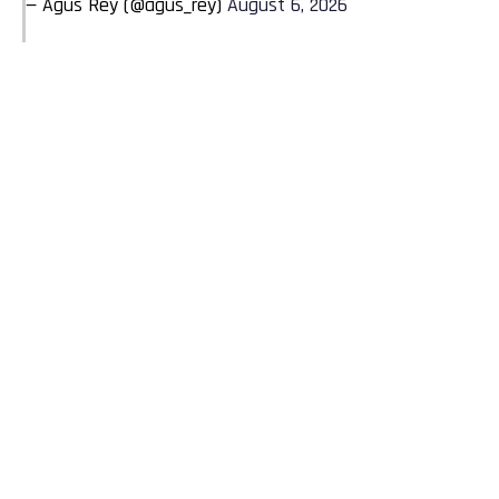
— Agus Rey (@agus_rey)
August 6, 2026