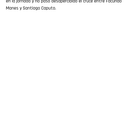
en la jornada y no pasó desapercibido el cruce entre Facundo
Manes y Santiago Caputo.