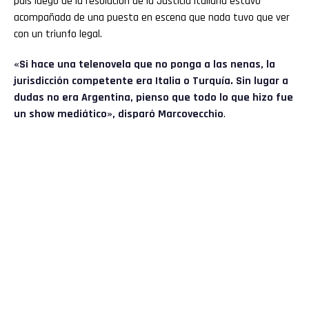
país luego de la resolución de la Justicia italiana estuvo
acompañada de una puesta en escena que nada tuvo que ver
con un triunfo legal.
«Si hace una telenovela que no ponga a las nenas, la
jurisdicción competente era Italia o Turquía. Sin lugar a
dudas no era Argentina, pienso que todo lo que hizo fue
un show mediático», disparó Marcovecchio
.