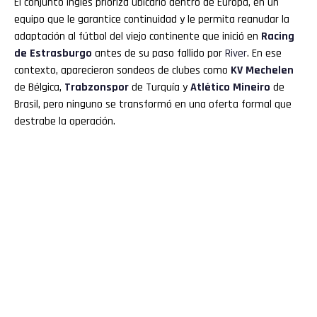
El conjunto inglés prioriza ubicarlo dentro de Europa, en un
equipo que le garantice continuidad y le permita reanudar la
adaptación al fútbol del viejo continente que inició en
Racing
de Estrasburgo
antes de su paso fallido por
River
. En ese
contexto, aparecieron sondeos de clubes como
KV Mechelen
de Bélgica,
Trabzonspor
de Turquía y
Atlético Mineiro
de
Brasil, pero ninguno se transformó en una oferta formal que
destrabe la operación.