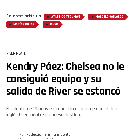
Flipboard
En este artículo:
,
,
ATLÉTICO TUCUMÁN
MARCELO GALLARDO
,
Reddit
MATÍAS ROJAS
RIVER
Pinterest
RIVER PLATE
Whatsapp
Kendry Páez: Chelsea no le
Email
consiguió equipo y su
salida de River se estancó
El volante de 19 años entrena a la espera de que el club
inglés le encuentre un nuevo destino.
Por
Redacción El intransigente