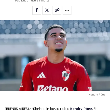
Publicado
hace 9 minutos
Kendry Páez
(BUENOS AIRES).- “Chelsea le busca club a
Kendry Páez
. En