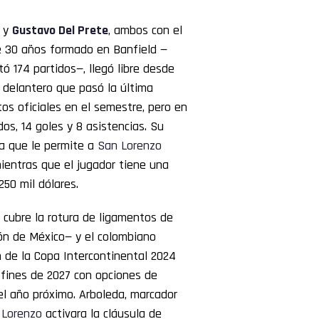
y
Gustavo Del Prete
, ambos con el
e 30 años formado en Banfield —
ó 174 partidos—, llegó libre desde
 delantero que pasó la última
s oficiales en el semestre, pero en
os, 14 goles y 8 asistencias. Su
la que le permite a
San
Lorenzo
mientras que el jugador tiene una
250 mil dólares.
cubre la rotura de ligamentos de
ón de México— y el colombiano
n de la Copa Intercontinental 2024
 fines de 2027 con opciones de
del año próximo. Arboleda, marcador
Lorenzo
activara la cláusula de