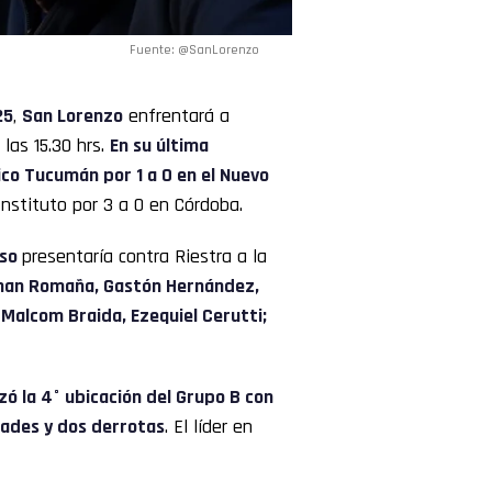
Fuente: @SanLorenzo
25
,
San Lorenzo
enfrentará a
las 15.30 hrs.
En su última
ico Tucumán por 1 a 0 en el Nuevo
Instituto por 3 a 0 en Córdoba.
sso
presentaría contra Riestra a la
hohan Romaña, Gastón Hernández,
, Malcom Braida, Ezequiel Cerutti;
ó la 4° ubicación del Grupo B con
dades y dos derrotas
. El líder en