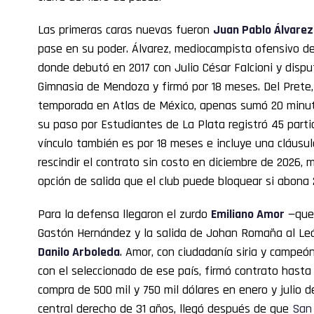
Las primeras caras nuevas fueron
Juan Pablo Álvarez
pase en su poder. Álvarez, mediocampista ofensivo d
donde debutó en 2017 con Julio César Falcioni y disput
Gimnasia de Mendoza y firmó por 18 meses. Del Prete,
temporada en Atlas de México, apenas sumó 20 minuto
su paso por Estudiantes de La Plata registró 45 partid
vínculo también es por 18 meses e incluye una cláusu
rescindir el contrato sin costo en diciembre de 2026, 
opción de salida que el club puede bloquear si abona 
Para la defensa llegaron el zurdo
Emiliano Amor
—que 
Gastón Hernández y la salida de Johan Romaña al Le
Danilo Arboleda
. Amor, con ciudadanía siria y campeó
con el seleccionado de ese país, firmó contrato hasta
compra de 500 mil y 750 mil dólares en enero y julio 
central derecho de 31 años, llegó después de que
San