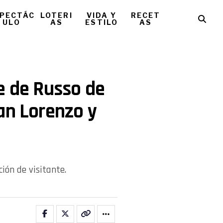
PECTÁC
LOTERI
VIDA Y
RECET
ULO
AS
ESTILO
AS
e de Russo de
an Lorenzo y
ión de visitante.