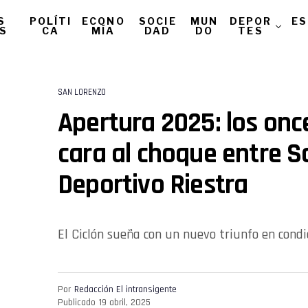
S
POLÍTI
ECONO
SOCIE
MUN
DEPOR
ES
AS
CA
MÍA
DAD
DO
TES
SAN LORENZO
Apertura 2025: los onc
cara al choque entre S
Deportivo Riestra
El Ciclón sueña con un nuevo triunfo en condic
Por
Redacción El intransigente
Publicado
19 abril, 2025