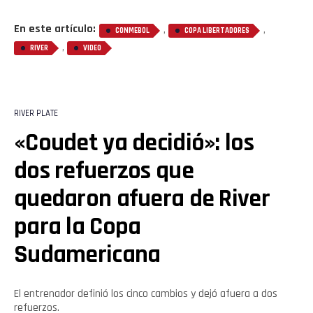
En este artículo:
,
,
CONMEBOL
COPA LIBERTADORES
,
RIVER
VIDEO
Flipboard
Reddit
RIVER PLATE
Pinterest
«Coudet ya decidió»: los
dos refuerzos que
Whatsapp
quedaron afuera de River
Email
para la Copa
Sudamericana
El entrenador definió los cinco cambios y dejó afuera a dos
refuerzos.