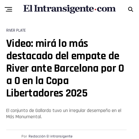
RIVER PLATE
Video: mirá lo más
destacado del empate de
River ante Barcelona por 0
Flipboard
a 0 en la Copa
Reddit
Libertadores 2025
Pinterest
El conjunto de Gallardo tuvo un irregular desempeño en el
Más Monumental.
Whatsapp
Email
Por
Redacción El intransigente