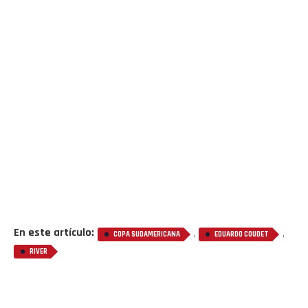
En este artículo:
,
,
COPA SUDAMERICANA
EDUARDO COUDET
RIVER