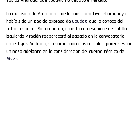
Tobías Andrada, que todavía no debutó en el club.
La exclusión de Arambarri fue lo más llamativo: el uruguayo
había sido un pedido expreso de
Coudet
, que lo conoce del
fútbol español. Sin embargo, arrastra un esguince de tobillo
izquierdo y recién reaparecerá el sábado en la convocatoria
ante Tigre. Andrada, sin sumar minutos oficiales, parece estar
un paso adelante en la consideración del cuerpo técnico de
River
.