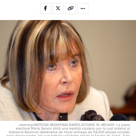
zzzznacp2NOTICIAS ARGENTINAS BAIRES,OCTUBRE 18: ARCHIVO- La jueza
electoral María Servini dictó una medida cautelar por la cual ordenó al
Gobierno Nacional abstenerse de hacer entrega de 114.000 planes sociales
para desocupados, tal cual habían solicitado desde el Frente de Todos. Foto