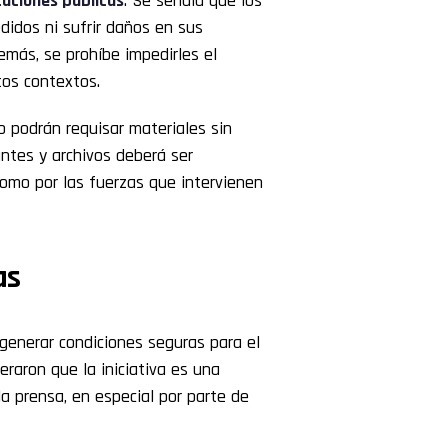
aciones públicas
. Se señala que los
didos ni sufrir daños en sus
emás, se prohíbe impedirles el
tos contextos.
 podrán requisar materiales sin
untes y archivos deberá ser
omo por las fuerzas que intervienen
as
 generar condiciones seguras para el
deraron que la iniciativa es una
la prensa, en especial por parte de