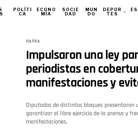
S
POLÍTI
ECONO
SOCIE
MUN
DEPOR
ES
AS
CA
MÍA
DAD
DO
TES
POLÍTICA
Impulsaron una ley par
periodistas en cobertu
manifestaciones y evit
Diputados de distintos bloques presentaron 
garantizar el libre ejercicio de la prensa y f
manifestaciones.