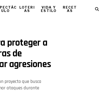
PECTÁC
LOTERI
VIDA Y
RECET
ULO
AS
ESTILO
AS
a proteger a
ras de
ar agresiones
un proyecto que busca
renar ataques durante