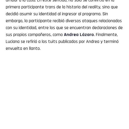
arribar a la casa. En este sentido, no solo se convirtió en la
primera participante trans de la historia del reality, sino que
decidió asumir su identidad al ingresar al programa. Sin
embargo, la participante recibió diversos ataques relacionados
con su identidad, entre los que se encuentran declaraciones de
sus propios compañeros, como
Andrea Lázaro
. Finalmente,
Luciana se refirió a los tuits publicados por Andrea y terminó
envuelta en llanto.