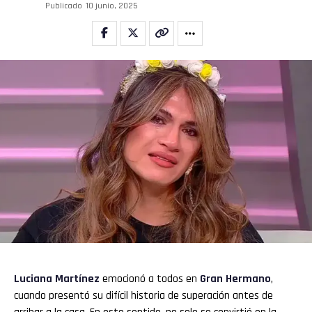
Publicado
10 junio, 2025
Flipboard
Reddit
Pinterest
Whatsapp
Luciana Martínez
emocionó a todos en
Gran Hermano
,
cuando presentó su difícil historia de superación antes de
Email