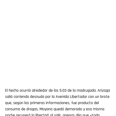
El hecho ocurrió alrededor de las 5.03 de la madrugada. Arizaga
salió corriendo desnuda por la Avenida Libertador con un brote
que, según las primeras informaciones, fue producto del
consumo de drogas. Moyano quedó demorado y esa misma
noche recuperó la libertad; al salir, apenas dijo que «todo