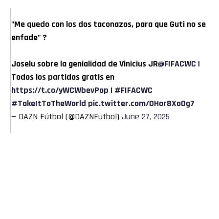
"Me quedo con los dos taconazos, para que Guti no se
enfade" ?
Joselu sobre la genialidad de Vinicius JR
@FIFACWC
|
Todos los partidos gratis en
https://t.co/yWCWbevPop
|
#FIFACWC
#TakeItToTheWorld
pic.twitter.com/DHor8XoOg7
— DAZN Fútbol (@DAZNFutbol)
June 27, 2025