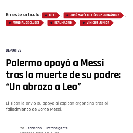
En este artículo:
,
,
GUTI
JOSÉ MARÍA GUTIÉRREZ HERNÁNDEZ
,
,
MUNDIAL DE CLUBES
REAL MADRID
VINÍCIUS JÚNIOR
DEPORTES
Palermo apoyó a Messi
tras la muerte de su padre:
Flipboard
“Un abrazo a Leo”
Reddit
Pinterest
El Titán le envió su apoyo al capitán argentino tras el
fallecimiento de Jorge Messi.
Whatsapp
Por
Redacción El intransigente