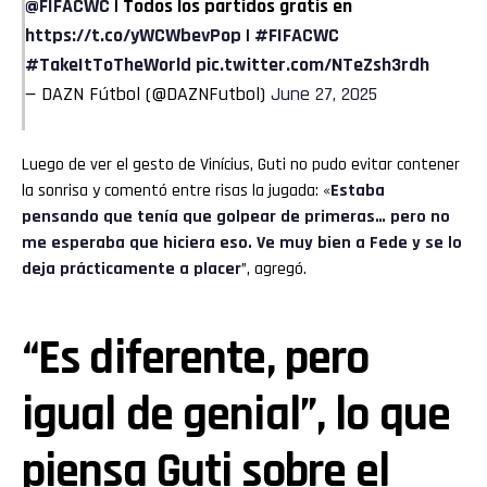
@FIFACWC
| Todos los partidos gratis en
https://t.co/yWCWbevPop
|
#FIFACWC
#TakeItToTheWorld
pic.twitter.com/NTeZsh3rdh
— DAZN Fútbol (@DAZNFutbol)
June 27, 2025
Luego de ver el gesto de Vinícius, Guti no pudo evitar contener
la sonrisa y comentó entre risas la jugada: «
Estaba
pensando que tenía que golpear de primeras… pero no
me esperaba que hiciera eso. Ve muy bien a Fede y se lo
deja prácticamente a placer
”, agregó.
“Es diferente, pero
igual de genial”, lo que
piensa Guti sobre el