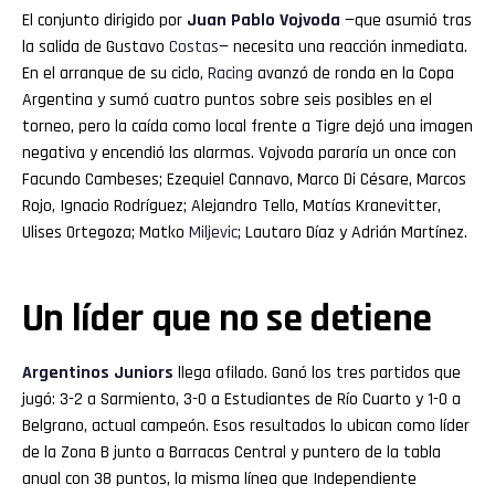
El conjunto dirigido por
Juan Pablo Vojvoda
—que asumió tras
la salida de Gustavo
Costas
— necesita una reacción inmediata.
En el arranque de su ciclo,
Racing
avanzó de ronda en la Copa
Argentina y sumó cuatro puntos sobre seis posibles en el
torneo, pero la caída como local frente a Tigre dejó una imagen
negativa y encendió las alarmas. Vojvoda pararía un once con
Facundo Cambeses; Ezequiel Cannavo, Marco Di Césare, Marcos
Rojo, Ignacio Rodríguez; Alejandro Tello, Matías Kranevitter,
Ulises Ortegoza; Matko
Miljevic
; Lautaro Díaz y Adrián Martínez.
Un líder que no se detiene
Argentinos
Juniors
llega afilado. Ganó los tres partidos que
jugó: 3-2 a Sarmiento, 3-0 a Estudiantes de Río Cuarto y 1-0 a
Belgrano, actual campeón. Esos resultados lo ubican como líder
de la Zona B junto a Barracas Central y puntero de la tabla
anual con 38 puntos, la misma línea que Independiente