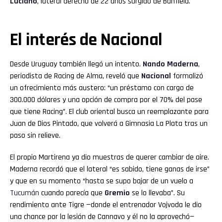
Luciano
, lateral derecho de 22 años surgido de Banfield.
El interés de Nacional
Desde Uruguay también llegó un intento.
Nando Maderna
,
periodista de Racing de Alma, reveló que
Nacional
formalizó
un ofrecimiento más austero: “un préstamo con cargo de
300.000 dólares y una opción de compra por el 70% del pase
que tiene Racing”. El club oriental busca un reemplazante para
Juan de Dios Pintado, que volverá a Gimnasia La Plata tras un
paso sin relieve.
El propio Martirena ya dio muestras de querer cambiar de aire.
Maderna recordó que el lateral “es sabido, tiene ganas de irse”
y que en su momento “hasta se supo bajar de un vuelo a
Tucumán
cuando parecía que
Gremio
se lo llevaba”. Su
rendimiento ante Tigre —donde el entrenador Vojvoda le dio
una chance por la lesión de Cannavo y él no la aprovechó—