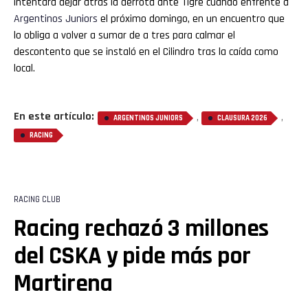
intentará dejar atrás la derrota ante Tigre cuando enfrente a
Argentinos
Juniors
el próximo domingo, en un encuentro que
lo obliga a volver a sumar de a tres para calmar el
descontento que se instaló en el Cilindro tras la caída como
local.
En este artículo:
,
,
ARGENTINOS JUNIORS
CLAUSURA 2026
RACING
RACING CLUB
Racing rechazó 3 millones
del CSKA y pide más por
Martirena