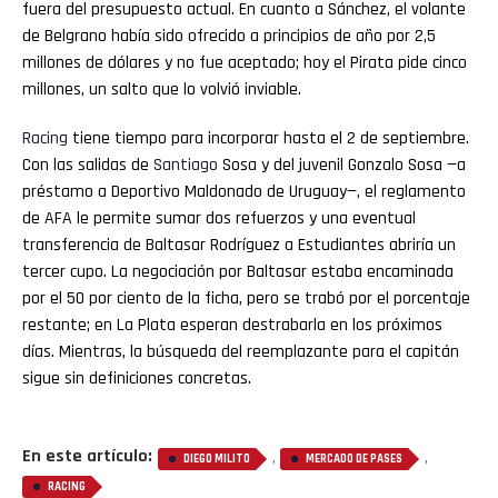
fuera del presupuesto actual. En cuanto a Sánchez, el volante
de Belgrano había sido ofrecido a principios de año por 2,5
millones de dólares y no fue aceptado; hoy el Pirata pide cinco
millones, un salto que lo volvió inviable.
Racing
tiene tiempo para incorporar hasta el 2 de septiembre.
Con las salidas de
Santiago
Sosa y del juvenil Gonzalo Sosa —a
préstamo a Deportivo Maldonado de Uruguay—, el reglamento
de AFA le permite sumar dos refuerzos y una eventual
transferencia de Baltasar Rodríguez a Estudiantes abriría un
tercer cupo. La negociación por Baltasar estaba encaminada
por el 50 por ciento de la ficha, pero se trabó por el porcentaje
restante; en La Plata esperan destrabarla en los próximos
días. Mientras, la búsqueda del reemplazante para el capitán
sigue sin definiciones concretas.
En este artículo:
,
,
DIEGO MILITO
MERCADO DE PASES
RACING