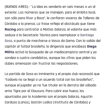
(BUENOS AIRES).- "La idea es venderlo en seis meses o un al
exterior. Los números que se manejan, para el ámbito local,
son sólo para
River
y Boca”, le confiaron voceros de Talleres de
Córdoba a la prensa. La frase refleja el obstáculo que tiene
Racing
para contratar a Matías Galarza, el volante que más
seduce a la Secretaría Técnica para reemplazar a
Santiago
Sosa
, a punto de marcharse a Vasco da Gama. Con la salida del
capitán al fútbol brasileño, la dirigencia que encabeza
Diego
Milito
activó la búsqueda de un mediocampista central y ya
sondea a cuatro candidatos, aunque las cifras que piden los
clubes amenazan con frustrar las negociaciones.
La partida de Sosa es inminente y el propio club reconoció que
“todavía no se llegó a un acuerdo total con los brasileños”,
aunque el jugador ya no fue titular en la derrota del sábado
ante Tigre por el Clausura. Para cubrir ese hueco, los
apuntados por la Academia son el propio Galarza, Agustín
Cardozo (Lanús), Gastón Lodico (Instituto de Córdoba) y