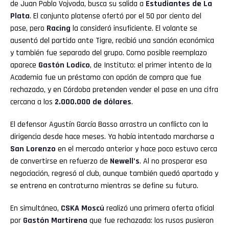
de Juan Pablo Vojvoda, busca su salida a
Estudiantes de La
Plata
. El conjunto platense ofertó por el 50 por ciento del
pase, pero
Racing
la consideró insuficiente. El volante se
ausentó del partido ante Tigre, recibió una sanción económica
y también fue separado del grupo. Como posible reemplazo
aparece
Gastón Lodico
, de Instituto: el primer intento de la
Academia fue un préstamo con opción de compra que fue
rechazado, y en Córdoba pretenden vender el pase en una cifra
cercana a los
2.000.000 de dólares
.
El defensor Agustín García Basso arrastra un conflicto con la
dirigencia desde hace meses. Ya había intentado marcharse a
San Lorenzo
en el mercado anterior y hace poco estuvo cerca
de convertirse en refuerzo de
Newell’s
. Al no prosperar esa
negociación, regresó al club, aunque también quedó apartado y
se entrena en contraturno mientras se define su futuro.
En simultáneo,
CSKA Moscú
realizó una primera oferta oficial
por
Gastón Martirena
que fue rechazada: los rusos pusieron