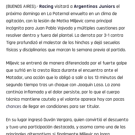
(BUENOS AIRES).-
Racing
visitará a
Argentinos
Juniors
el
próximo domingo en La Paternal envuelto en un clima de
agitación, con la lesión de Matko Miljevic como principal
incógnita para Juan Pablo Vojvoda y múltiples cuestiones por
resolver dentro y fuera del plantel. La derrota por 3-1 contra
Tigre profundizó el malestar de los hinchas y dejó secuelas
físicas y disciplinarias que marcan la semana previa al partido.
Miljevic se entrenó de manera diferenciada por el fuerte golpe
que sufrió en la cresta ilíaca durante el encuentro ante el
Matador, una acción que lo obligó a salir a los 13 minutos del
segundo tiempo tras un choque con Joaquín Laso. La zona
continúa inflamada y el dolor persiste, por lo que el cuerpo
técnico mantiene cautela y el volante aparece hoy con pocas
chances
de llegar en condiciones para ser titular.
En su lugar ingresó Duván Vergara, quien convirtió el descuento
y tuvo una participación destacada, y asoma como una de las
principales alternativas si finalmente Miljevic no logra