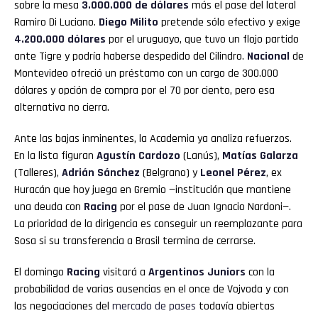
sobre la mesa
3.000.000 de dólares
más el pase del lateral
Ramiro Di Luciano.
Diego Milito
pretende sólo efectivo y exige
4.200.000 dólares
por el uruguayo, que tuvo un flojo partido
ante Tigre y podría haberse despedido del Cilindro.
Nacional
de
Montevideo ofreció un préstamo con un cargo de 300.000
dólares y opción de compra por el 70 por ciento, pero esa
alternativa no cierra.
Ante las bajas inminentes, la Academia ya analiza refuerzos.
En la lista figuran
Agustín Cardozo
(Lanús),
Matías Galarza
(Talleres),
Adrián Sánchez
(Belgrano) y
Leonel Pérez
, ex
Huracán que hoy juega en Gremio —institución que mantiene
una deuda con
Racing
por el pase de Juan Ignacio Nardoni—.
La prioridad de la dirigencia es conseguir un reemplazante para
Sosa si su transferencia a Brasil termina de cerrarse.
El domingo
Racing
visitará a
Argentinos Juniors
con la
probabilidad de varias ausencias en el once de Vojvoda y con
las negociaciones del
mercado de pases
todavía abiertas