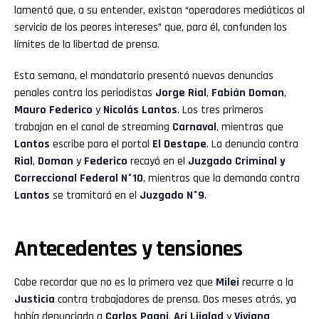
lamentó que, a su entender, existan “operadores mediáticos al
servicio de los peores intereses” que, para él, confunden los
límites de la libertad de prensa.
Esta semana, el mandatario presentó nuevas denuncias
penales contra los periodistas
Jorge Rial
,
Fabián Doman
,
Mauro Federico
y
Nicolás Lantos
. Los tres primeros
trabajan en el canal de streaming
Carnaval
, mientras que
Lantos
escribe para el portal
El Destape
. La denuncia contra
Rial
,
Doman
y
Federico
recayó en el
Juzgado Criminal y
Correccional Federal N°10
, mientras que la demanda contra
Lantos
se tramitará en el
Juzgado N°9
.
Antecedentes y tensiones
Cabe recordar que no es la primera vez que
Milei
recurre a la
Justicia
contra trabajadores de prensa. Dos meses atrás, ya
había denunciado a
Carlos Pagni
,
Ari Lijalad
y
Viviana