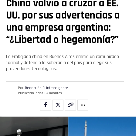
China volvió a cruzar a EE.
Flipboard
UU. por sus advertencias a
Reddit
una empresa argentina:
Pinterest
“¿Libertad o hegemonía?”
Whatsapp
La Embajada china en Buenos Aires emitió un comunicado
formal y defendió la soberanía del país para elegir sus
Email
proveedores tecnológicos.
Por
Redacción El intransigente
Publicado
hace 34 minutos