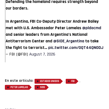
Defending the homeland requires strength beyond
our borders.
In Argentina, FBI Co-Deputy Director Andrew Bailey
met with U.S. Ambassador Peter Lamelas
@pldocmd
and senior leaders from Argentina’s National
Antiterrorism Center and
@SIDE_Argentina
to take
the fight to terrorist…
pic.twitter.com/0QT44QN0DJ
— FBI (@FBI)
August 7, 2026
En este artículo:
,
,
ESTADOS UNIDOS
FBI
,
PETER LAMELAS
SIDE