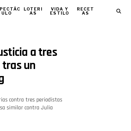
PECTÁC
LOTERI
VIDA Y
RECET
ULO
AS
ESTILO
AS
usticia a tres
s tras un
g
ias contra tres periodistas
sa similar contra Julia