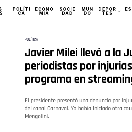
S
POLÍTI
ECONO
SOCIE
MUN
DEPOR
ES
AS
CA
MÍA
DAD
DO
TES
POLÍTICA
Javier Milei llevó a la J
periodistas por injuria
programa en streamin
El presidente presentó una denuncia por injur
del canal Carnaval. Ya había iniciado otra cau
Mengolini.