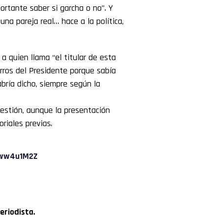
ortante saber si garcha o no”. Y
na pareja real… hace a la política,
a quien llama “el titular de esta
erros del Presidente porque sabía
abría dicho, siempre según la
uestión, aunque la presentación
oriales previas.
Www4u1M2Z
eriodista.