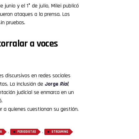
 junio y el 1° de julio, Milei publicó
fueron ataques a la prensa. Los
in pruebas.
orralar a voces
s discursivos en redes sociales
tas. La inclusión de
Jorge
Rial
,
tación judicial se enmarca en un
ó.
ar a quienes cuestionan su gestión.
,
,
IA
PERIODISTAS
STREAMING