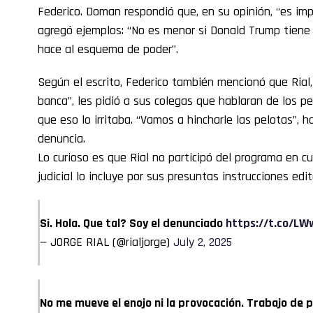
Federico. Doman respondió que, en su opinión, “es imp
agregó ejemplos: “No es menor si Donald Trump tiene u
hace al esquema de poder”.
Según el escrito, Federico también mencionó que Rial, 
banca”, les pidió a sus colegas que hablaran de los p
que eso lo irritaba. “Vamos a hincharle las pelotas”, h
denuncia.
Lo curioso es que Rial no participó del programa en c
judicial lo incluye por sus presuntas instrucciones edit
Si. Hola. Que tal? Soy el denunciado
https://t.co/L
— JORGE RIAL (@rialjorge)
July 2, 2025
No me mueve el enojo ni la provocación. Trabajo de p