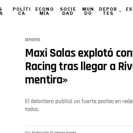
S
POLÍTI
ECONO
SOCIE
MUN
DEPOR
ES
AS
CA
MÍA
DAD
DO
TES
DEPORTES
Maxi Salas explotó cont
Racing tras llegar a Riv
mentira»
El delantero publicó un fuerte posteo en rede
todos.
Por
Redacción El intransigente