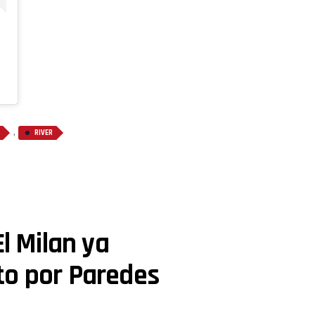
,
RIVER
El Milan ya
to por Paredes