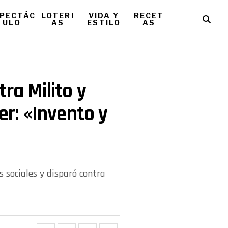
PECTÁC
LOTERI
VIDA Y
RECET
ULO
AS
ESTILO
AS
ra Milito y
er: «Invento y
s sociales y disparó contra