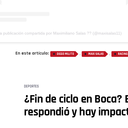
a publicación compartida por Maximiliano Salas ?? (@maxisalas11)
En este artículo:
,
,
DIEGO MILITO
MAXI SALAS
RACING
DEPORTES
¿Fin de ciclo en Boca? 
respondió y hay impac