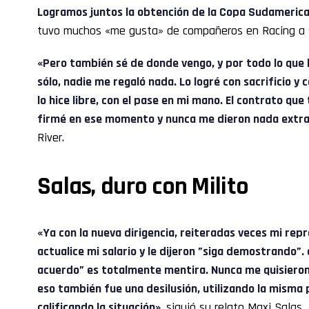
Logramos juntos la obtención de la Copa Sudamerica
tuvo muchos «me gusta» de compañeros en Racing a 
«Pero también sé de donde vengo, y por todo lo que
sólo, nadie me regaló nada. Lo logré con sacrificio y 
lo hice libre, con el pase en mi mano. El contrato qu
firmé en ese momento y nunca me dieron nada extra
River.
Salas, duro con Milito
«Ya con la nueva dirigencia, reiteradas veces mi rep
actualice mi salario y le dijeron ”siga demostrando”
acuerdo” es totalmente mentira. Nunca me quisieron
eso también fue una desilusión, utilizando la misma 
calificando la situación»
, siguió su relato Maxi Salas.