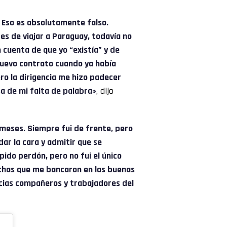
. Eso es absolutamente falso.
es de viajar a Paraguay, todavía no
 cuenta de que yo “existía” y de
 nuevo contrato cuando ya había
ero la dirigencia me hizo padecer
sa de mi falta de palabra»
, dijo
 meses. Siempre fui de frente, pero
ar la cara y admitir que se
ido perdón, pero no fui el único
inchas que me bancaron en las buenas
acias compañeros y trabajadores del