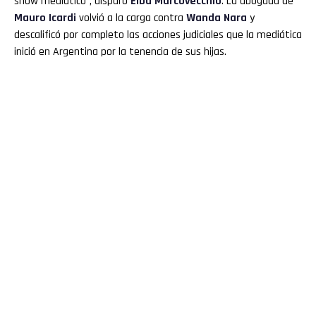
show mediático”, disparó
Elba Marcovecchio
. La abogada de
Mauro
Icardi
volvió a la carga contra
Wanda
Nara
y
descalificó por completo las acciones judiciales que la mediática
inició en Argentina por la tenencia de sus hijas.