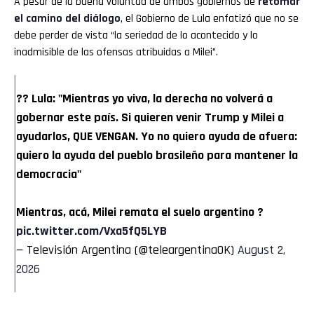
A pesar de la buena voluntad de ambos gobiernos de
retomar
el camino del diálogo
, el Gobierno de Lula enfatizó que no se
debe perder de vista “la seriedad de lo acontecido y lo
inadmisible de las ofensas atribuidas a Milei”.
?? Lula: "Mientras yo viva, la derecha no volverá a
gobernar este país. Si quieren venir Trump y Milei a
ayudarlos, QUE VENGAN. Yo no quiero ayuda de afuera:
quiero la ayuda del pueblo brasileño para mantener la
democracia"
Mientras, acá, Milei remata el suelo argentino ?
pic.twitter.com/Vxa5fQ5LYB
— Televisión Argentina (@teleargentinaOK)
August 2,
2026