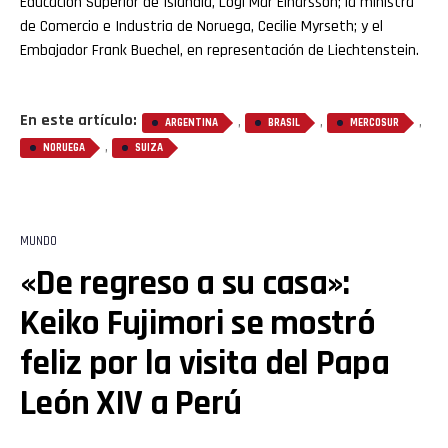
Educación Superior de Islandia, Logi Már Einarsson; la ministra
de Comercio e Industria de Noruega, Cecilie Myrseth; y el
Embajador Frank Buechel, en representación de Liechtenstein.
En este artículo:
,
,
,
ARGENTINA
BRASIL
MERCOSUR
,
NORUEGA
SUIZA
MUNDO
«De regreso a su casa»:
Keiko Fujimori se mostró
feliz por la visita del Papa
León XIV a Perú