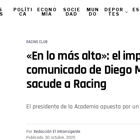
S
POLÍTI
ECONO
SOCIE
MUN
DEPOR
ES
AS
CA
MÍA
DAD
DO
TES
RACING CLUB
«En lo más alto»: el i
comunicado de Diego M
sacude a Racing
El presidente de la Academia apuesta por un
Por
Redacción El intransigente
Publicado
30 octubre, 2025