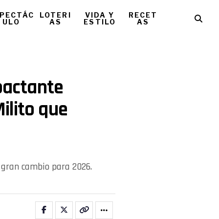
PECTÁC
LOTERI
VIDA Y
RECET
ULO
AS
ESTILO
AS
mpactante
ilito que
 gran cambio para 2026.