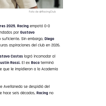
Foto de @RacingClub
res
2025
,
Racing
empató 0-0
mandados por
Gustavo
o suficiente. Sin embargo,
Diego
ras aspiraciones del club en 2026.
stavo Costas
logró incomodar al
ustín Rossi.
El ex
Boca
terminó
ve que le impidieron a la Academia
de Avellaneda se despidió del
de hace seis décadas,
Racing
no