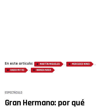
Flipboard
Reddit
Pinterest
Whatsapp
Email
En este artículo:
,
,
MARTÍN MIGUELES
MERCEDES NINCI
,
RADIO MITRE
WANDA NARA
ESPECTÁCULO
Gran Hermano: por qué