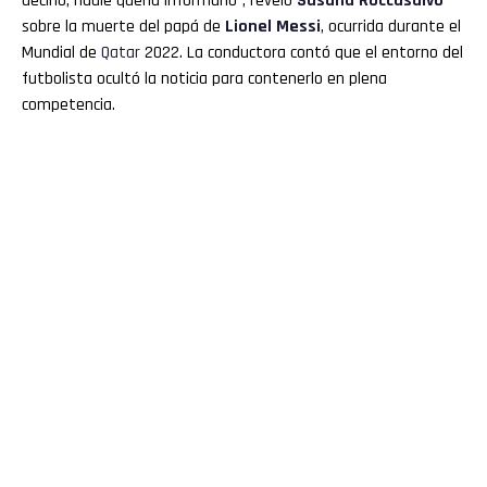
decirlo, nadie quería informarlo”, reveló
Susana Roccasalvo
sobre la muerte del papá de
Lionel
Messi
, ocurrida durante el
Mundial de
Qatar
2022. La conductora contó que el entorno del
futbolista ocultó la noticia para contenerlo en plena
competencia.