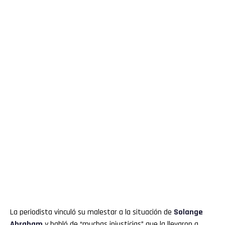
La periodista vinculó su malestar a la situación de
Solange
Abraham
y habló de “muchas injusticias” que la llevaron a