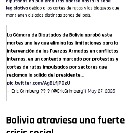
diputados no pudieron trasladarse hasta la sede
legislativa
debido a los cortes de rutas y los bloqueos que
Pinterest
mantienen aisladas distintas zonas del país.
Whatsapp
La Cámara de Diputados de Bolivia aprobó este
Email
martes una ley que elimina las limitaciones para la
intervención de las Fuerzas Armadas en conflictos
internos, en un contexto marcado por protestas y
cortes de rutas impulsados por sectores que
reclaman la salida del presidente…
pic.twitter.com/AgBLfjPCzU
— Eric Grimberg ?? ? (@EricGrimberg1)
May 27, 2026
Bolivia atraviesa una fuerte