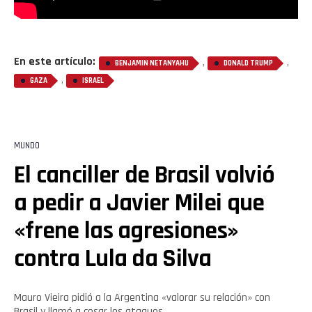
En este artículo:
,
,
BENJAMIN NETANYAHU
DONALD TRUMP
,
GAZA
ISRAEL
MUNDO
El canciller de Brasil volvió
a pedir a Javier Milei que
«frene las agresiones»
contra Lula da Silva
Mauro Vieira pidió a la Argentina «valorar su relación» con
Brasil y llamó a cesar los ataques.