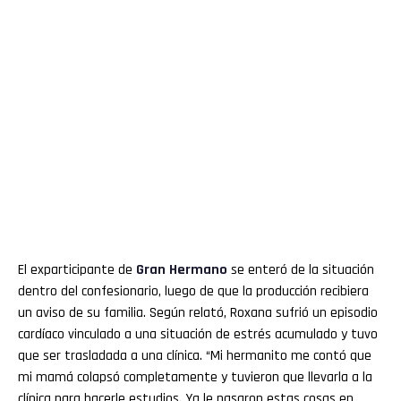
El exparticipante de
Gran
Hermano
se enteró de la situación
dentro del confesionario, luego de que la producción recibiera
un aviso de su familia. Según relató, Roxana sufrió un episodio
cardíaco vinculado a una situación de estrés acumulado y tuvo
que ser trasladada a una clínica. “Mi hermanito me contó que
mi mamá colapsó completamente y tuvieron que llevarla a la
clínica para hacerle estudios. Ya le pasaron estas cosas en