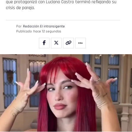
que protagonizó con Luciano Castro terminó reflejando su
crisis de pareja.
Por
Redacción El intransigente
Publicado
hace 12 segundos
Flipboard
Reddit
Pinterest
Whatsapp
Email