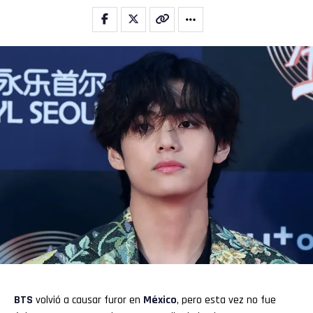
BTS
volvió a causar furor en
México
, pero esta vez no fue