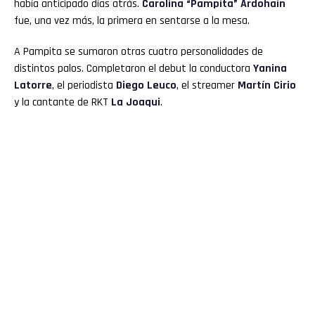
había anticipado días atrás.
Carolina “Pampita” Ardohain
fue, una vez más, la primera en sentarse a la mesa.
A Pampita se sumaron otras cuatro personalidades de
distintos palos. Completaron el debut la conductora
Yanina
Latorre
, el periodista
Diego Leuco
, el streamer
Martín Cirio
y la cantante de RKT
La Joaqui
.