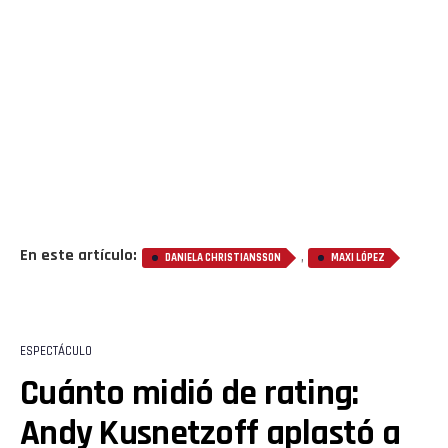
En este artículo:
,
DANIELA CHRISTIANSSON
MAXI LÓPEZ
Flipboard
Reddit
ESPECTÁCULO
Pinterest
Cuánto midió de rating:
Andy Kusnetzoff aplastó a
Whatsapp