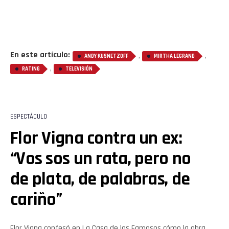
En este artículo:
,
,
ANDY KUSNETZOFF
MIRTHA LEGRAND
,
RATING
TELEVISIÓN
ESPECTÁCULO
Flor Vigna contra un ex:
“Vos sos un rata, pero no
de plata, de palabras, de
cariño”
Flor Vigna confesó en La Casa de los Famosos cómo la obra