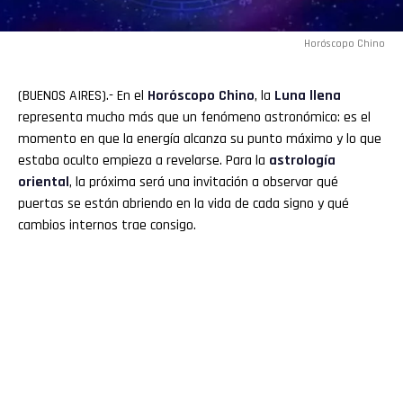
Horóscopo Chino
(BUENOS AIRES).- En el
Horóscopo Chino
, la
Luna llena
Flipboard
representa mucho más que un fenómeno astronómico: es el
momento en que la energía alcanza su punto máximo y lo que
Reddit
estaba oculto empieza a revelarse. Para la
astrología
oriental
, la próxima será una invitación a observar qué
Pinterest
puertas se están abriendo en la vida de cada signo y qué
cambios internos trae consigo.
Whatsapp
Email