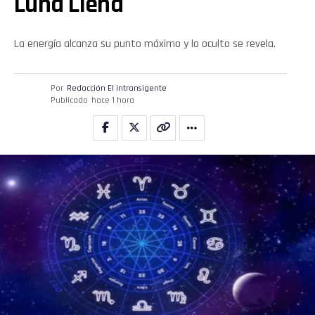
Luna Llena
La energía alcanza su punto máximo y lo oculto se revela.
Por
Redacción El intransigente
Publicado
hace 1 hora