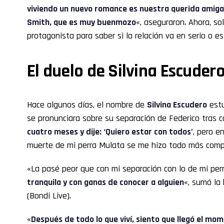
viviendo un nuevo romance es nuestra querida amiga 
Smith, que es muy buenmozo
«, aseguraron. Ahora, so
protagonista para saber si la relación va en serio o e
El duelo de Silvina Escudero
Hace algunos días, el nombre de
Silvina Escudero
estu
se pronunciara sobre su separación de Federico tras c
cuatro meses y dije: ‘Quiero estar con todos’
, pero e
muerte de mi perra Mulata se me hizo todo más compl
«La pasé peor que con mi separación con lo de mi perr
tranquila y con ganas de conocer a alguien
«, sumó la
(Bondi Live).
«
Después de todo lo que viví, siento que llegó el mom