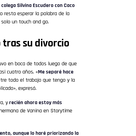
colega Silvina Escudero con Caco
lo resta esperar la palabra de la
s solo un touch and go.
 tras su divorcio
vo en boca de todos luego de que
asi cuatro años. «
Me separé hace
ntre todo el trabajo que tengo y la
icado», expresó.
a, y
recién ahora estoy más
 hermana de Vanina en Storytime
ento, aunque lo haré priorizando la