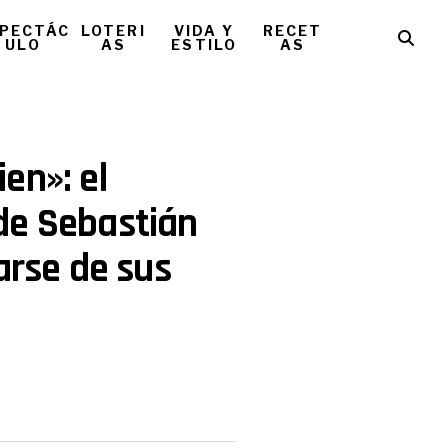
PECTÁC
LOTERI
VIDA Y
RECET
ULO
AS
ESTILO
AS
en»: el
de Sebastián
arse de sus