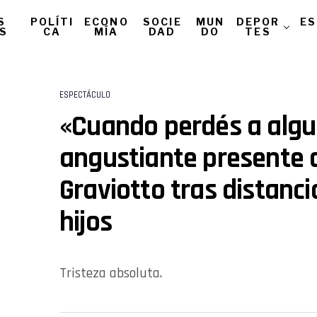
S
POLÍTI
ECONO
SOCIE
MUN
DEPOR
ES
AS
CA
MÍA
DAD
DO
TES
ESPECTÁCULO
«Cuando perdés a algui
angustiante presente 
Graviotto tras distanci
hijos
Tristeza absoluta.