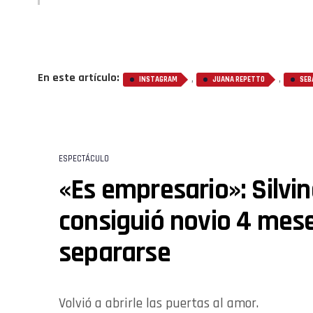
En este artículo:
,
,
INSTAGRAM
JUANA REPETTO
SEB
ESPECTÁCULO
«Es empresario»: Silvi
consiguió novio 4 mes
separarse
Volvió a abrirle las puertas al amor.