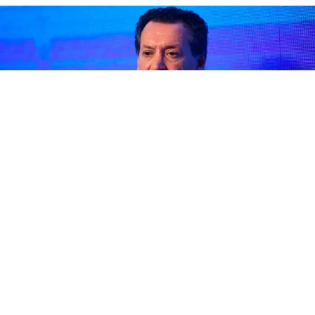
Dante Sica
Dante Sica
analizó la crisis diplomática entre
Javier Milei
y
Brasil
tras la decisión del gobierno de Luiz Inácio Lula da Silva
de retirar a su embajador en Buenos Aires. El exministro de
Producción sostuvo que, pese al fuerte cruce político entre