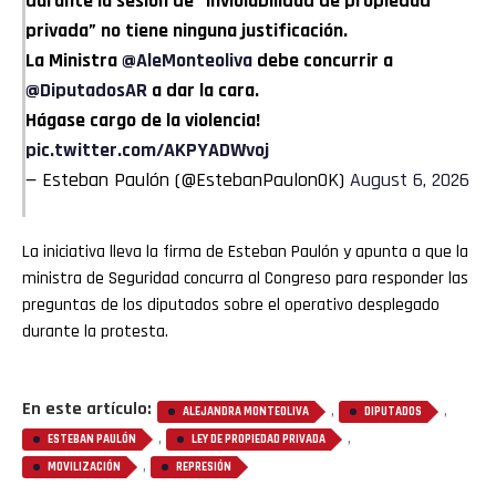
durante la sesión de “inviolabilidad de propiedad
privada” no tiene ninguna justificación.
La Ministra
@AleMonteoliva
debe concurrir a
@DiputadosAR
a dar la cara.
Hágase cargo de la violencia!
pic.twitter.com/AKPYADWvoj
— Esteban Paulón (@EstebanPaulonOK)
August 6, 2026
La iniciativa lleva la firma de Esteban Paulón y apunta a que la
ministra de Seguridad concurra al Congreso para responder las
preguntas de los diputados sobre el operativo desplegado
durante la protesta.
En este artículo:
,
,
ALEJANDRA MONTEOLIVA
DIPUTADOS
,
,
ESTEBAN PAULÓN
LEY DE PROPIEDAD PRIVADA
,
MOVILIZACIÓN
REPRESIÓN