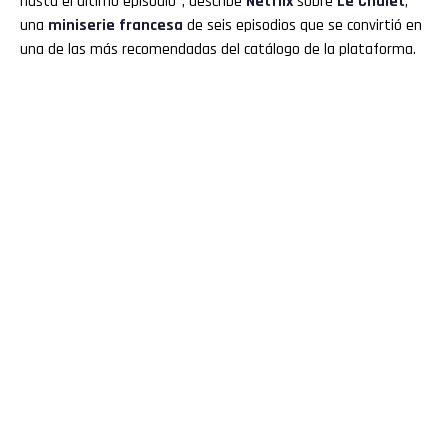
hasta el último episodio", describe
Netflix
sobre
Le Chalet
,
una
miniserie francesa
de seis episodios que se convirtió en
una de las más recomendadas del catálogo de la plataforma.