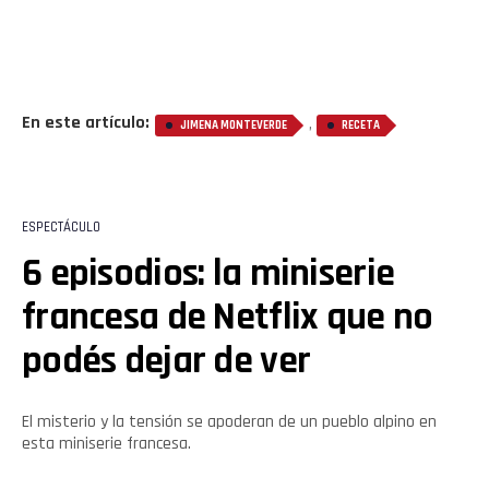
En este artículo:
,
JIMENA MONTEVERDE
RECETA
ESPECTÁCULO
6 episodios: la miniserie
francesa de Netflix que no
Flipboard
podés dejar de ver
Reddit
Pinterest
El misterio y la tensión se apoderan de un pueblo alpino en
esta miniserie francesa.
Whatsapp