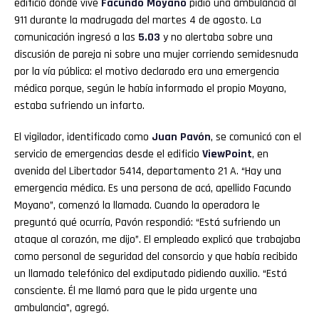
edificio donde vive
Facundo Moyano
pidió una ambulancia al
911 durante la madrugada del martes 4 de agosto. La
comunicación ingresó a las
5.03
y no alertaba sobre una
discusión de pareja ni sobre una mujer corriendo semidesnuda
por la vía pública: el motivo declarado era una emergencia
médica porque, según le había informado el propio Moyano,
estaba sufriendo un infarto.
El vigilador, identificado como
Juan Pavón
, se comunicó con el
servicio de emergencias desde el edificio
ViewPoint
, en
avenida del Libertador 5414, departamento 21 A. “Hay una
emergencia médica. Es una persona de acá, apellido Facundo
Moyano”, comenzó la llamada. Cuando la operadora le
preguntó qué ocurría, Pavón respondió: “Está sufriendo un
ataque al corazón, me dijo”. El empleado explicó que trabajaba
como personal de seguridad del consorcio y que había recibido
un llamado telefónico del exdiputado pidiendo auxilio. “Está
consciente. Él me llamó para que le pida urgente una
ambulancia”, agregó.