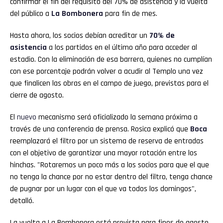
confirmar el fin del requisito del 70% de asistencia y la vuelta
del público a
La
Bombonera
para fin de mes.
Hasta ahora, los socios debían acreditar un
70% de
asistencia
a los partidos en el último año para acceder al
estadio. Con la eliminación de esa barrera, quienes no cumplían
con ese porcentaje podrán volver a acudir al Templo una vez
que finalicen las obras en el campo de juego, previstas para el
cierre de agosto.
El
nuevo
mecanismo será oficializado la semana próxima a
través de una conferencia de prensa. Rosica explicó que
Boca
reemplazará el filtro por un sistema de reserva de entradas
con el objetivo de garantizar una mayor rotación entre los
hinchas. "Rotaremos un poco más a los socios para que el que
no tenga la chance por no estar dentro del filtro, tenga chance
de pugnar por un lugar con el que va todos los domingos",
detalló.
La vuelta a La Bombonera está prevista para fines de agosto,