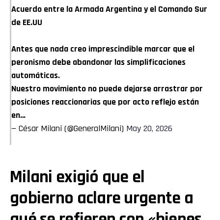
Acuerdo entre la Armada Argentina y el Comando Sur
de EE.UU
Antes que nada creo imprescindible marcar que el
Flipboard
peronismo debe abandonar las simplificaciones
Reddit
automáticas.
Nuestro movimiento no puede dejarse arrastrar por
Pinterest
posiciones reaccionarias que por acto reflejo están
en…
Whatsapp
— César Milani (@GeneralMilani)
May 20, 2026
Email
Milani exigió que el
gobierno aclare urgente a
qué se refieren con «bienes