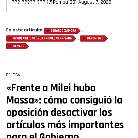
— ??? ????? ??? (@Pampa139)
August 7, 2026
En este artículo:
,
GERARDO ZAMORA
,
,
INVIOLABILIDAD DE LA PROPIEDAD PRIVADA
PERONISMO
SENADO
POLÍTICA
«Frente a Milei hubo
Massa»: cómo consiguió la
oposición desactivar los
artículos más importantes
para el Gobierno