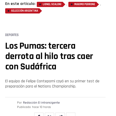
En este artículo:
,
,
LIONEL SCALONI
MAXIMO PERRONE
SELECCIÓN ARGENTINA
DEPORTES
Los Pumas: tercera
Flipboard
derrota al hilo tras caer
Reddit
con Sudáfrica
Pinterest
El equipo de Felipe Contepomi cayó en su primer test de
preparación para el Nations Championship.
Whatsapp
Email
Por
Redacción El intransigente
Publicado
hace 10 horas