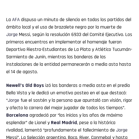
La
AFA
dispuso un minuto de silencio en todos los partidos del
ámbito local y el uso de brazalete negro por la muerte de
Jorge
Messi, según la resolución 6933 del Comité Ejecutivo. Los
primeros encuentros en implementar el homenaje fueron
Deportivo Riestra-Estudiantes de La Plata y Atlético Tucumán-
Sarmiento de Junín, mientras las banderas de las
instalaciones de la entidad permanecerán a media asta hasta
el 14 de agosto.
Newell’s Old Boys
izó las banderas a media asta en el predio
Bella Vista y le dedicó un emotivo posteo en el que destacó:
“
Jorge
fue el sostén y la persona que apuntaló con visión, rigor
y afecto la carrera del mejor jugador de todos los tiempos”.
Barcelona
agradeció por “los inicios y los años de máximo
esplendor” de Lionel y
Real Madrid
, pese a la histórica
rivalidad, lamentó “profundamente el fallecimiento de
Jorge
Messi”. La Selección argentina, Boca, River, Conmebol y hasta