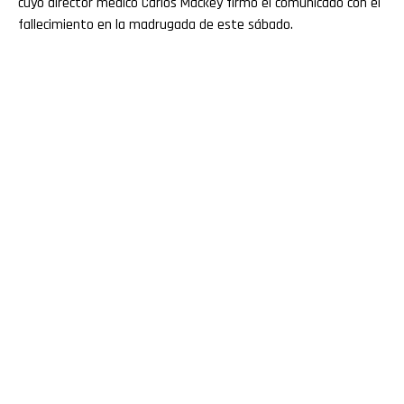
cuyo director médico Carlos Mackey firmó el comunicado con el
fallecimiento en la madrugada de este sábado.