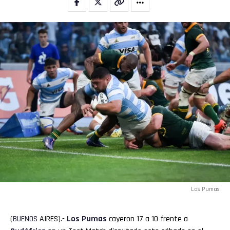
Los Pumas
(
BUENOS
AIRES).-
Los Pumas
cayeron 17 a 10 frente a