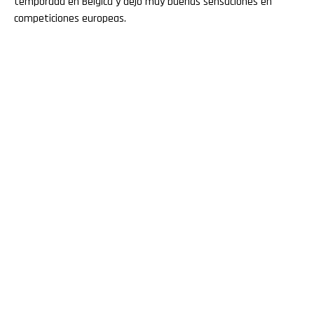
temporada en Bélgica y dejó muy buenas sensaciones en
competiciones europeas.