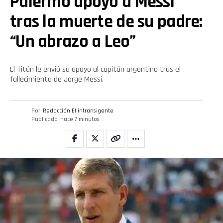
Palermo apoyó a Messi
tras la muerte de su padre:
Flipboard
“Un abrazo a Leo”
Reddit
Pinterest
El Titán le envió su apoyo al capitán argentino tras el
fallecimiento de Jorge Messi.
Whatsapp
Por
Redacción El intransigente
Email
Publicado
hace 7 minutos