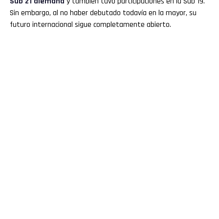
Sub 21 alemana
y también tuvo participaciones en la Sub 19.
Sin embargo, al no haber debutado todavía en la mayor, su
futuro internacional sigue completamente abierto.