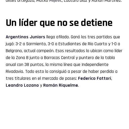
Ulises Ortegoza; Matko
Miljevic
; Lautaro Díaz y Adrián Martínez.
Un líder que no se detiene
Argentinos
Juniors
llega afilado. Ganó los tres partidos que
jugó: 3-2 a Sarmiento, 3-0 a Estudiantes de Río Cuarto y 1-0 a
Belgrano, actual campeón. Esos resultados lo ubican como líder
de la Zona B junto a Barracas Central y puntero de la tabla
anual con 38 puntos, la misma línea que Independiente
Rivadavia. Todo esto lo consiguió a pesar de haber perdido a
tres titulares en el mercado de pases:
Federico Fattori
,
Leandro Lozano
y
Román Riquelme
.