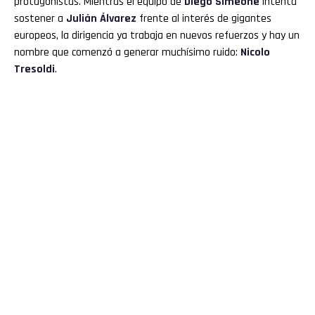
protagonistas. Mientras el equipo de
Diego Simeone
intenta
sostener a
Julián Álvarez
frente al interés de gigantes
Reddit
europeos, la dirigencia ya trabaja en nuevos refuerzos y hay un
Pinterest
nombre que comenzó a generar muchísimo ruido:
Nicolo
Tresoldi
.
Whatsapp
Email