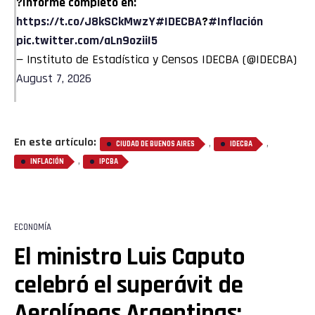
?Informe completo en:
https://t.co/J8kSCkMwzY
#IDECBA
?
#Inflación
pic.twitter.com/aLn9oziiI5
— Instituto de Estadística y Censos IDECBA (@IDECBA)
August 7, 2026
En este artículo:
,
,
CIUDAD DE BUENOS AIRES
IDECBA
,
INFLACIÓN
IPCBA
ECONOMÍA
El ministro Luis Caputo
celebró el superávit de
Aerolíneas Argentinas: