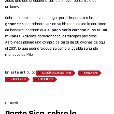
2008, año que el gobierno tomó el mayor porcentaje de
acciones.
Sobre el monto que van a pagar por el impuesto a las
ganancias
, por primera vez en su historia, desde la aerolínea
de bandera indicaron que
el pago sería cercano a los $6000
millones
. Además, aprovechando los tiempos positivos,
Aerolíneas planea una compra de cerca de 20 aviones de aquí
al 2031, lo que podría traducirse como el posible segundo
mandato de Milei.
En este artículo:
,
,
AEROLÍNEAS ARGENTINAS
GANANCIAS
,
JAVIER MILEI
LUIS CAPUTO
ECONOMÍA
Dante Sica, sobre la