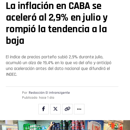
La inflación en CABA se
Reddit
aceleró al 2,9% en julio y
Pinterest
rompió la tendencia a la
Whatsapp
baja
Email
El índice de precios porteño subió 2,9% durante julio,
acumuló un alza de 19,4% en lo que va del año y anticipó
una aceleración antes del dato nacional que difundirá el
INDEC.
Por
Redacción El intransigente
Publicado
hace 1 día