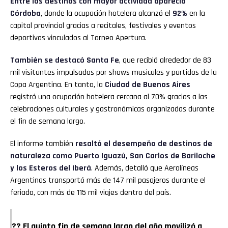
Entre los destinos con mayor actividad apareció
Córdoba
, donde la ocupación hotelera alcanzó el
92%
en la
capital provincial gracias a recitales, festivales y eventos
deportivos vinculados al Torneo Apertura.
También se destacó Santa Fe
, que recibió alrededor de 83
mil visitantes impulsados por shows musicales y partidos de la
Copa Argentina. En tanto, la
Ciudad de Buenos Aires
registró una ocupación hotelera cercana al 70% gracias a las
celebraciones culturales y gastronómicas organizadas durante
el fin de semana largo.
El informe también
resaltó el desempeño de destinos de
naturaleza como Puerto Iguazú, San Carlos de Bariloche
y los Esteros del Iberá
. Además, detalló que Aerolíneas
Argentinas transportó más de 147 mil pasajeros durante el
feriado, con más de 115 mil viajes dentro del país.
?? El quinto fin de semana largo del año movilizó a