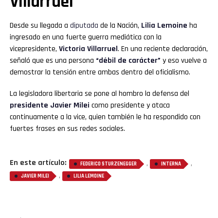
Villarruel
Desde su llegada a
diputada
de la Nación,
Lilia Lemoine
ha
ingresado en una fuerte guerra mediática con la
vicepresidente,
Victoria Villarruel
. En una reciente declaración,
señaló que es una persona
“débil de carácter”
y eso vuelve a
demostrar la tensión entre ambas dentro del oficialismo.
La legisladora libertaria se pone al hombro la defensa del
presidente Javier Milei
como presidente y ataca
continuamente a la vice, quien también le ha respondido con
fuertes frases en sus redes sociales.
En este artículo:
,
,
FEDERICO STURZENEGGER
INTERNA
,
JAVIER MILEI
LILIA LEMOINE