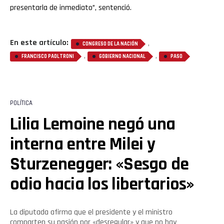
presentarla de inmediato”, sentenció.
En este artículo:
,
CONGRESO DE LA NACIÓN
,
,
FRANCISCO PAOLTRONI
GOBIERNO NACIONAL
PASO
POLÍTICA
Lilia Lemoine negó una
interna entre Milei y
Sturzenegger: «Sesgo de
odio hacia los libertarios»
La diputada afirma que el presidente y el ministro
comparten su pasión por «desregular» y que no hay