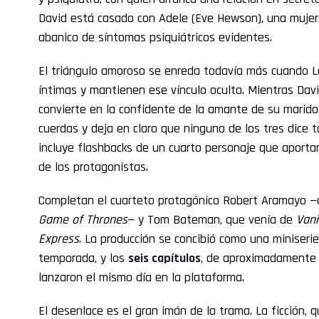
David está casado con Adele (Eve Hewson), una mujer
abanico de síntomas psiquiátricos evidentes.
El triángulo amoroso se enreda todavía más cuando L
íntimas y mantienen ese vínculo oculto. Mientras Dav
convierte en la confidente de la amante de su marido.
cuerdas y deja en claro que ninguno de los tres dice 
incluye flashbacks de un cuarto personaje que aporta
de los protagonistas.
Completan el cuarteto protagónico Robert Aramayo —q
Game of Thrones
— y Tom Bateman, que venía de
Vani
Express
. La producción se concibió como una miniseri
temporada, y los
seis capítulos
, de aproximadamente 
lanzaron el mismo día en la plataforma.
El desenlace es el gran imán de la trama. La ficción,