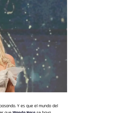
 pasando. Y es que el mundo del
der que
Wanda Nara
se haya