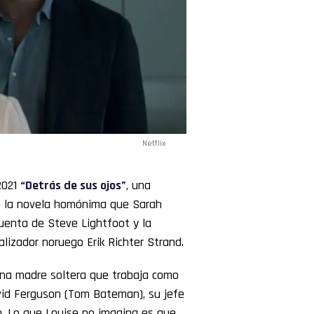
Netflix
2021
“Detrás de sus ojos”
, una
en la novela homónima que Sarah
cuenta de Steve Lightfoot y la
lizador noruego Erik Richter Strand.
 una madre soltera que trabaja como
David Ferguson (Tom Bateman), su jefe
to. Lo que Louise no imagina es que