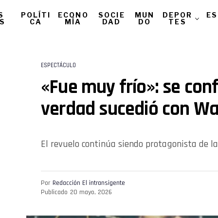
S
POLÍTI
ECONO
SOCIE
MUN
DEPOR
ES
AS
CA
MÍA
DAD
DO
TES
ESPECTÁCULO
«Fue muy frío»: se con
verdad sucedió con W
El revuelo continúa siendo protagonista de la
Por
Redacción El intransigente
Publicado
20 mayo, 2026