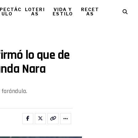
PECTÁC
LOTERI
VIDA Y
RECET
ULO
AS
ESTILO
AS
firmó lo que de
anda Nara
 farándula.