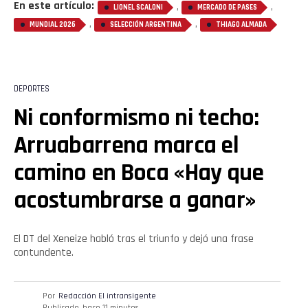
En este artículo:
,
,
LIONEL SCALONI
MERCADO DE PASES
,
,
Flipboard
MUNDIAL 2026
SELECCIÓN ARGENTINA
THIAGO ALMADA
Reddit
DEPORTES
Pinterest
Ni conformismo ni techo:
Whatsapp
Arruabarrena marca el
camino en Boca «Hay que
Email
acostumbrarse a ganar»
El DT del Xeneize habló tras el triunfo y dejó una frase
contundente.
Por
Redacción El intransigente
Publicado
hace 11 minutos