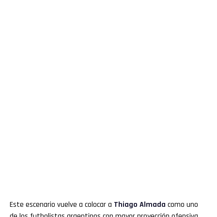
Este escenario vuelve a colocar a
Thiago Almada
como uno
de los futbolistas argentinos con mayor proyección ofensiva