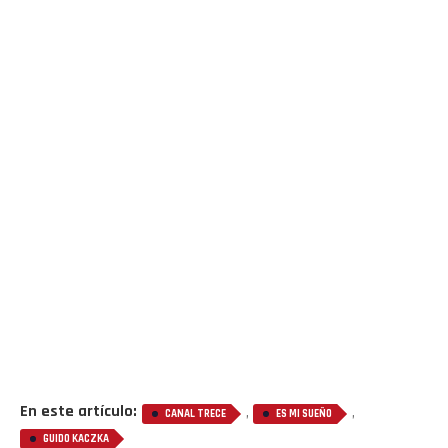
Flipboard
Reddit
Pinterest
Whatsapp
Email
En este artículo:
,
,
CANAL TRECE
ES MI SUEÑO
GUIDO KACZKA