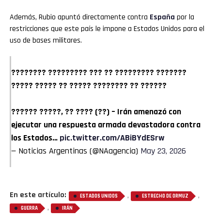
Además, Rubio apuntó directamente contra
España
por la
restricciones que este país le impone a Estados Unidos para el
uso de bases militares.
???????? ????????? ??? ?? ????????? ???????
????? ????? ?? ????? ???????? ?? ??????
?????? ?????, ?? ???? (??) – Irán amenazó con
ejecutar una respuesta armada devastadora contra
los Estados…
pic.twitter.com/ABiBYdESrw
— Noticias Argentinas (@NAagencia)
May 23, 2026
En este artículo:
,
,
ESTADOS UNIDOS
ESTRECHO DE ORMUZ
,
GUERRA
IRÁN