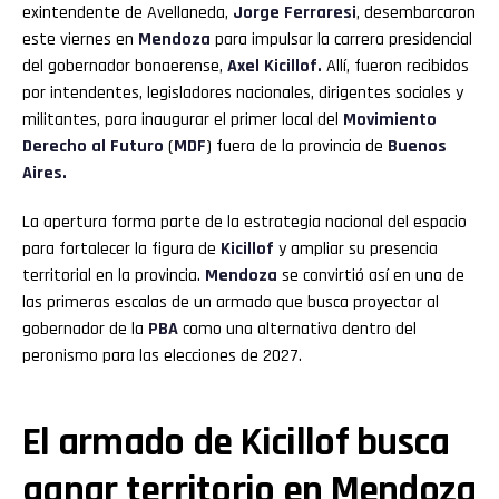
exintendente de Avellaneda,
Jorge Ferraresi
, desembarcaron
este viernes en
Mendoza
para impulsar la carrera presidencial
del gobernador bonaerense,
Axel Kicillof
.
Allí, fueron recibidos
por
intendentes, legisladores nacionales, dirigentes sociales y
militantes, para inaugurar el primer local del
Movimiento
Derecho al Futuro
(
MDF
) fuera de la provincia de
Buenos
Aires.
La apertura forma parte de la estrategia nacional del espacio
para fortalecer la figura de
Kicillof
y ampliar su presencia
territorial en la provincia.
Mendoza
se convirtió así en una de
las primeras escalas de un armado que busca proyectar al
gobernador de la
PBA
como una alternativa dentro del
peronismo para las elecciones de 2027.
El armado de Kicillof busca
ganar territorio en Mendoza