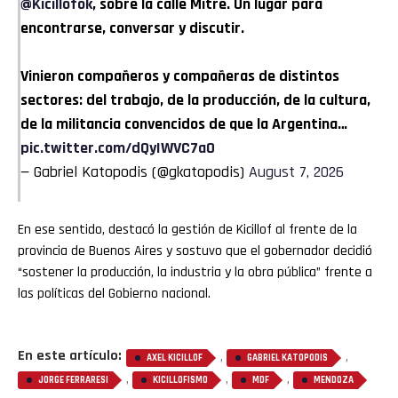
@Kicillofok
, sobre la calle Mitre. Un lugar para
encontrarse, conversar y discutir.
Vinieron compañeros y compañeras de distintos
sectores: del trabajo, de la producción, de la cultura,
de la militancia convencidos de que la Argentina…
pic.twitter.com/dQyIWVC7aO
— Gabriel Katopodis (@gkatopodis)
August 7, 2026
En ese sentido, destacó la gestión de Kicillof al frente de la
provincia de Buenos Aires y sostuvo que el gobernador decidió
“sostener la producción, la industria y la obra pública” frente a
las políticas del Gobierno nacional.
En este artículo:
,
,
AXEL KICILLOF
GABRIEL KATOPODIS
,
,
,
JORGE FERRARESI
KICILLOFISMO
MDF
MENDOZA