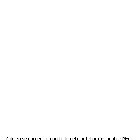
Galarza se encuentra apartado del plantel profesional de River