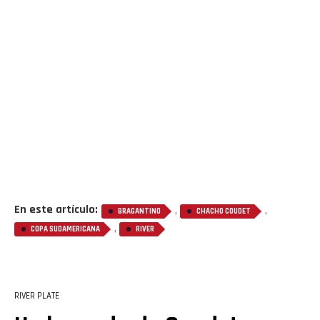
En este artículo:
,
,
BRAGANTINO
CHACHO COUDET
,
COPA SUDAMERICANA
RIVER
Flipboard
Reddit
RIVER PLATE