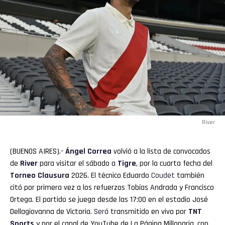
River
(BUENOS AIRES).-
Ángel Correa
volvió a la lista de convocados
de
River
para visitar el sábado a
Tigre
, por la cuarta fecha del
Torneo Clausura
2026. El técnico Eduardo
Coudet
también
citó por primera vez a los refuerzos Tobías Andrada y Francisco
Ortega. El partido se juega desde las 17:00 en el estadio José
Dellagiovanna de Victoria.
Será
transmitido en vivo por
TNT
Sports
y por el canal de YouTube de La Página Millonaria, con