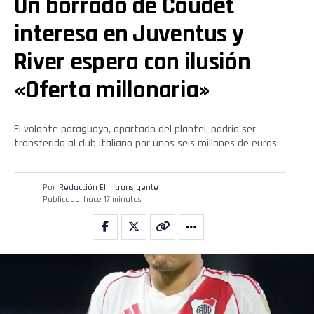
Un borrado de Coudet
Pinterest
interesa en Juventus y
Whatsapp
River espera con ilusión
Email
«Oferta millonaria»
El volante paraguayo, apartado del plantel, podría ser
transferido al club italiano por unos seis millones de euros.
Por
Redacción El intransigente
Publicado
hace 17 minutos