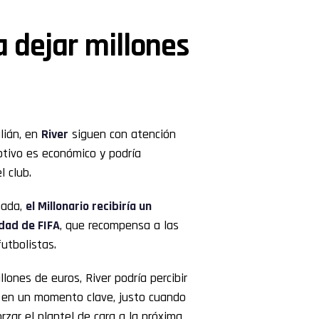
a dejar millones
lián, en
River
siguen con atención
otivo es económico y podría
l club.
nada,
el Millonario recibiría un
dad de FIFA
, que recompensa a las
futbolistas.
ones de euros, River podría percibir
ía en un momento clave, justo cuando
rzar el plantel de cara a la próxima