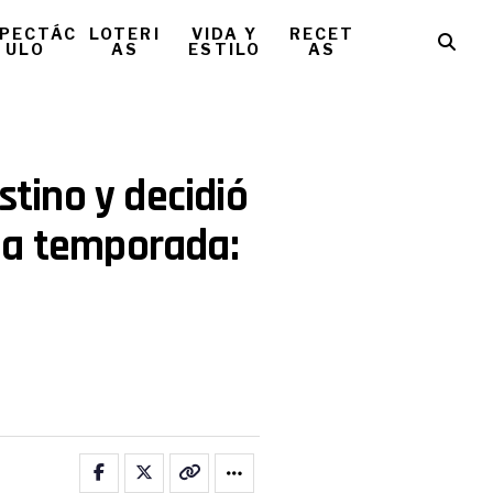
PECTÁC
LOTERI
VIDA Y
RECET
ULO
AS
ESTILO
AS
stino y decidió
ma temporada: