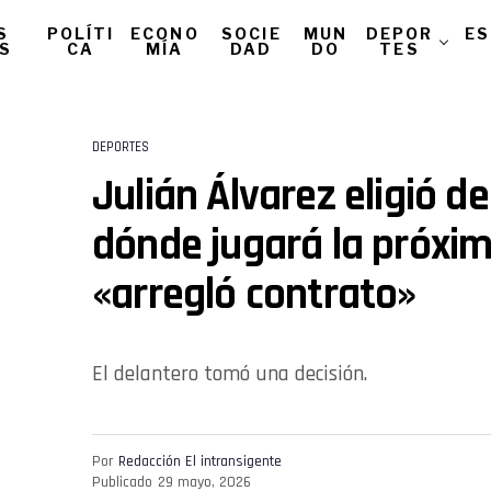
S
POLÍTI
ECONO
SOCIE
MUN
DEPOR
ES
AS
CA
MÍA
DAD
DO
TES
DEPORTES
Julián Álvarez eligió de
dónde jugará la próxi
«arregló contrato»
El delantero tomó una decisión.
Por
Redacción El intransigente
Publicado
29 mayo, 2026