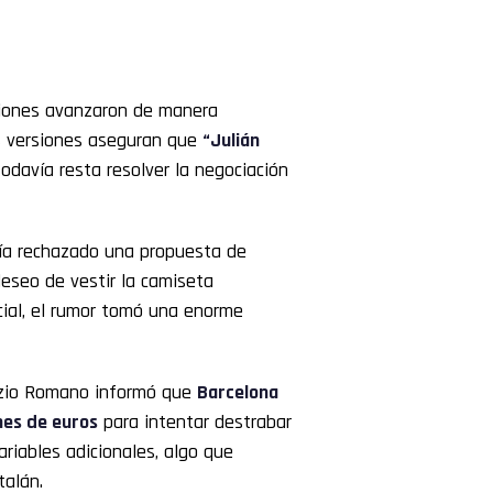
ciones avanzaron de manera
nas versiones aseguran que
“Julián
odavía resta resolver la negociación
ría rechazado una propuesta de
deseo de vestir la camiseta
cial, el rumor tomó una enorme
brizio Romano informó que
Barcelona
nes de euros
para intentar destrabar
variables adicionales, algo que
talán.